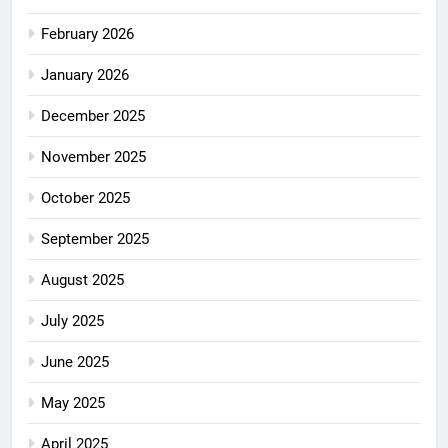
February 2026
January 2026
December 2025
November 2025
October 2025
September 2025
August 2025
July 2025
June 2025
May 2025
April 2025