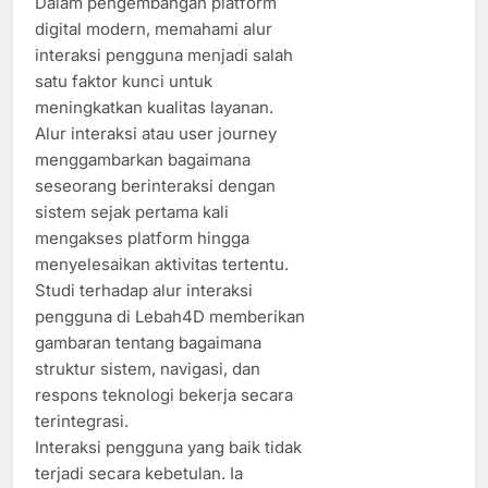
Dalam pengembangan platform
digital modern, memahami alur
interaksi pengguna menjadi salah
satu faktor kunci untuk
meningkatkan kualitas layanan.
Alur interaksi atau user journey
menggambarkan bagaimana
seseorang berinteraksi dengan
sistem sejak pertama kali
mengakses platform hingga
menyelesaikan aktivitas tertentu.
Studi terhadap alur interaksi
pengguna di Lebah4D memberikan
gambaran tentang bagaimana
struktur sistem, navigasi, dan
respons teknologi bekerja secara
terintegrasi.
Interaksi pengguna yang baik tidak
terjadi secara kebetulan. Ia