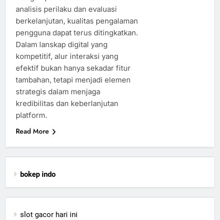
analisis perilaku dan evaluasi
berkelanjutan, kualitas pengalaman
pengguna dapat terus ditingkatkan.
Dalam lanskap digital yang
kompetitif, alur interaksi yang
efektif bukan hanya sekadar fitur
tambahan, tetapi menjadi elemen
strategis dalam menjaga
kredibilitas dan keberlanjutan
platform.
Read More
bokep indo
slot gacor hari ini