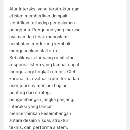
Alur interaksi yang terstruktur dan
efisien memberikan dampak
signifikan terhadap pengalaman
pengguna. Pengguna yang merasa
nyaman dan tidak mengalami
hambatan cenderung kembali
menggunakan platform.
Sebaliknya, alur yang rumit atau
respons sistem yang lambat dapat
mengurangi tingkat retensi. Oleh
karena itu, evaluasi rutin terhadap
user journey menjadi bagian
penting dari strategi
pengembangan jangka panjang.
Interaksi yang lancar
mencerminkan keseimbangan
antara desain visual, struktur
teknis, dan performa sistem.