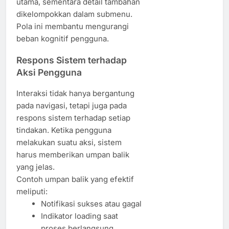
utama, sementara detail tambahan
dikelompokkan dalam submenu.
Pola ini membantu mengurangi
beban kognitif pengguna.
Respons Sistem terhadap
Aksi Pengguna
Interaksi tidak hanya bergantung
pada navigasi, tetapi juga pada
respons sistem terhadap setiap
tindakan. Ketika pengguna
melakukan suatu aksi, sistem
harus memberikan umpan balik
yang jelas.
Contoh umpan balik yang efektif
meliputi:
Notifikasi sukses atau gagal
Indikator loading saat
proses berlangsung