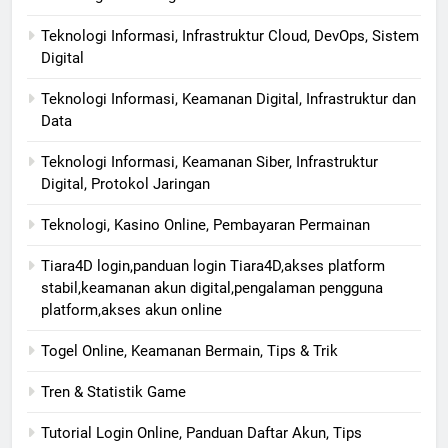
Teknologi Informasi, Infrastruktur Cloud, DevOps, Sistem
Digital
Teknologi Informasi, Keamanan Digital, Infrastruktur dan
Data
Teknologi Informasi, Keamanan Siber, Infrastruktur
Digital, Protokol Jaringan
Teknologi, Kasino Online, Pembayaran Permainan
Tiara4D login,panduan login Tiara4D,akses platform
stabil,keamanan akun digital,pengalaman pengguna
platform,akses akun online
Togel Online, Keamanan Bermain, Tips & Trik
Tren & Statistik Game
Tutorial Login Online, Panduan Daftar Akun, Tips