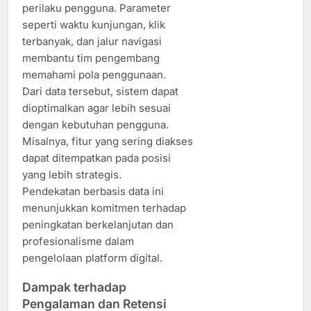
perilaku pengguna. Parameter
seperti waktu kunjungan, klik
terbanyak, dan jalur navigasi
membantu tim pengembang
memahami pola penggunaan.
Dari data tersebut, sistem dapat
dioptimalkan agar lebih sesuai
dengan kebutuhan pengguna.
Misalnya, fitur yang sering diakses
dapat ditempatkan pada posisi
yang lebih strategis.
Pendekatan berbasis data ini
menunjukkan komitmen terhadap
peningkatan berkelanjutan dan
profesionalisme dalam
pengelolaan platform digital.
Dampak terhadap
Pengalaman dan Retensi