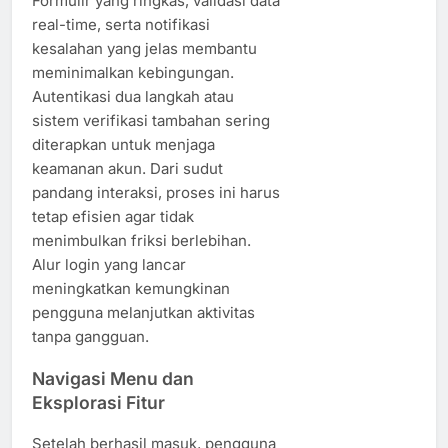
Formulir yang ringkas, validasi data
real-time, serta notifikasi
kesalahan yang jelas membantu
meminimalkan kebingungan.
Autentikasi dua langkah atau
sistem verifikasi tambahan sering
diterapkan untuk menjaga
keamanan akun. Dari sudut
pandang interaksi, proses ini harus
tetap efisien agar tidak
menimbulkan friksi berlebihan.
Alur login yang lancar
meningkatkan kemungkinan
pengguna melanjutkan aktivitas
tanpa gangguan.
Navigasi Menu dan
Eksplorasi Fitur
Setelah berhasil masuk, pengguna