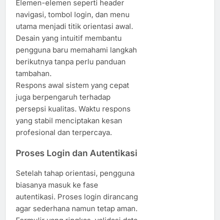
Elemen-elemen seperti header
navigasi, tombol login, dan menu
utama menjadi titik orientasi awal.
Desain yang intuitif membantu
pengguna baru memahami langkah
berikutnya tanpa perlu panduan
tambahan.
Respons awal sistem yang cepat
juga berpengaruh terhadap
persepsi kualitas. Waktu respons
yang stabil menciptakan kesan
profesional dan terpercaya.
Proses Login dan Autentikasi
Setelah tahap orientasi, pengguna
biasanya masuk ke fase
autentikasi. Proses login dirancang
agar sederhana namun tetap aman.