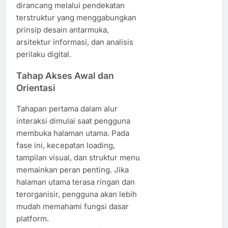
dirancang melalui pendekatan
terstruktur yang menggabungkan
prinsip desain antarmuka,
arsitektur informasi, dan analisis
perilaku digital.
Tahap Akses Awal dan
Orientasi
Tahapan pertama dalam alur
interaksi dimulai saat pengguna
membuka halaman utama. Pada
fase ini, kecepatan loading,
tampilan visual, dan struktur menu
memainkan peran penting. Jika
halaman utama terasa ringan dan
terorganisir, pengguna akan lebih
mudah memahami fungsi dasar
platform.