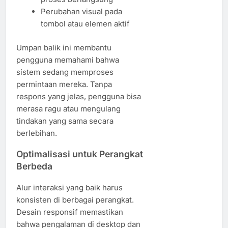
Perubahan visual pada
tombol atau elemen aktif
Umpan balik ini membantu
pengguna memahami bahwa
sistem sedang memproses
permintaan mereka. Tanpa
respons yang jelas, pengguna bisa
merasa ragu atau mengulang
tindakan yang sama secara
berlebihan.
Optimalisasi untuk Perangkat
Berbeda
Alur interaksi yang baik harus
konsisten di berbagai perangkat.
Desain responsif memastikan
bahwa pengalaman di desktop dan