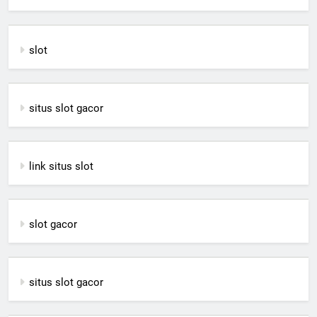
slot
situs slot gacor
link situs slot
slot gacor
situs slot gacor