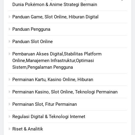
Dunia Pokémon & Anime Strategi Bermain
Panduan Game, Slot Online, Hiburan Digital
Panduan Pengguna
Panduan Slot Online
Pembaruan Akses Digital,Stabilitas Platform
Online,Manajemen Infrastruktur,Optimasi
Sistem,Pengalaman Pengguna
Permainan Kartu, Kasino Online, Hiburan
Permainan Kasino, Slot Online, Teknologi Permainan
Permainan Slot, Fitur Permainan
Regulasi Digital & Teknologi Internet
Riset & Analitik