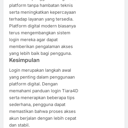
platform tanpa hambatan teknis
serta meningkatkan kepercayaan
terhadap layanan yang tersedia.
Platform digital modern biasanya
terus mengembangkan sistem
login mereka agar dapat
memberikan pengalaman akses
yang lebih baik bagi pengguna.
Kesimpulan
Login merupakan langkah awal
yang penting dalam penggunaan
platform digital. Dengan
memahami panduan login Tiara4D
serta menerapkan beberapa tips
sederhana, pengguna dapat
memastikan bahwa proses akses
akun berjalan dengan lebih cepat
dan stabil.