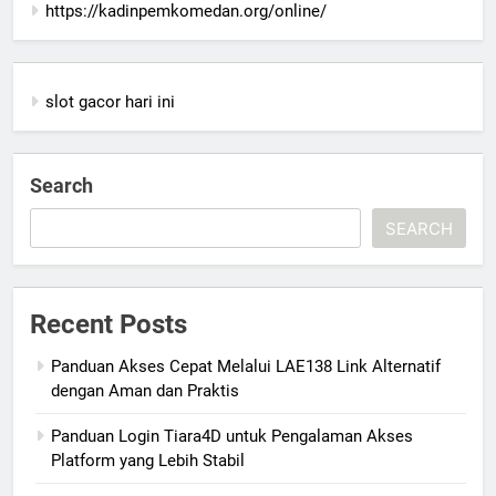
https://kadinpemkomedan.org/online/
slot gacor hari ini
Search
SEARCH
Recent Posts
Panduan Akses Cepat Melalui LAE138 Link Alternatif
dengan Aman dan Praktis
Panduan Login Tiara4D untuk Pengalaman Akses
Platform yang Lebih Stabil