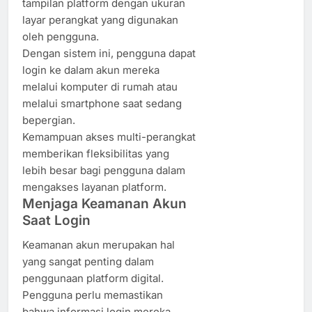
tampilan platform dengan ukuran
layar perangkat yang digunakan
oleh pengguna.
Dengan sistem ini, pengguna dapat
login ke dalam akun mereka
melalui komputer di rumah atau
melalui smartphone saat sedang
bepergian.
Kemampuan akses multi-perangkat
memberikan fleksibilitas yang
lebih besar bagi pengguna dalam
mengakses layanan platform.
Menjaga Keamanan Akun
Saat Login
Keamanan akun merupakan hal
yang sangat penting dalam
penggunaan platform digital.
Pengguna perlu memastikan
bahwa informasi login mereka