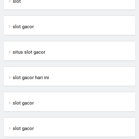
slot
slot gacor
situs slot gacor
slot gacor hari ini
slot gacor
slot gacor