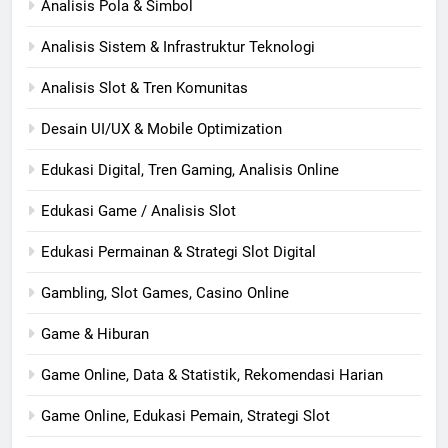
Analisis Pola & Simbol
Analisis Sistem & Infrastruktur Teknologi
Analisis Slot & Tren Komunitas
Desain UI/UX & Mobile Optimization
Edukasi Digital, Tren Gaming, Analisis Online
Edukasi Game / Analisis Slot
Edukasi Permainan & Strategi Slot Digital
Gambling, Slot Games, Casino Online
Game & Hiburan
Game Online, Data & Statistik, Rekomendasi Harian
Game Online, Edukasi Pemain, Strategi Slot