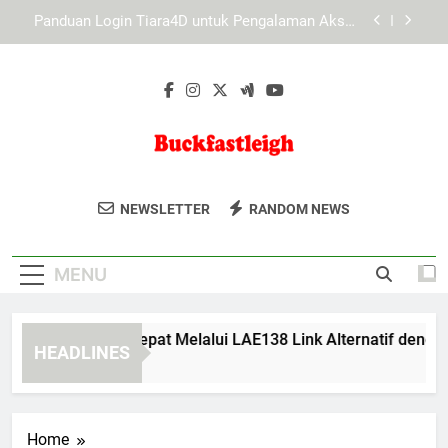
Skip
Dunia Virtual dan Masa Depan Gamer di Era
to
Teknologi
content
Teknologi Metaverse dan Potensinya dalam Dunia
Gaming
Panduan Akses Cepat Melalui LAE138 Link
Alternatif dengan Aman dan Praktis
Panduan Login Tiara4D untuk Pengalaman Akses
Platform yang Lebih Stabil
Buckfastleigh
Buckfastleigh Menyediakan Informasi
Dunia Virtual dan Masa Depan Gamer di Era
NEWSLETTER
RANDOM NEWS
Teknologi
Lengkap Tentang Komunitas Dan
Teknologi Metaverse dan Potensinya dalam Dunia
Kegiatan Lokal Di Area Buckfastleigh.
Gaming
MENU
nduan Akses Cepat Melalui LAE138 Link Alternatif dengan Am
HEADLINES
Months Ago
Home