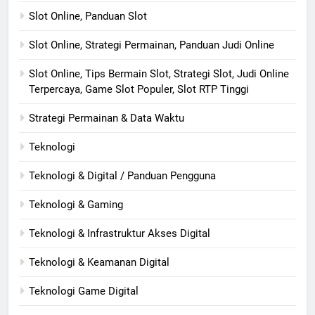
Slot Online, Panduan Slot
Slot Online, Strategi Permainan, Panduan Judi Online
Slot Online, Tips Bermain Slot, Strategi Slot, Judi Online
Terpercaya, Game Slot Populer, Slot RTP Tinggi
Strategi Permainan & Data Waktu
Teknologi
Teknologi & Digital / Panduan Pengguna
Teknologi & Gaming
Teknologi & Infrastruktur Akses Digital
Teknologi & Keamanan Digital
Teknologi Game Digital