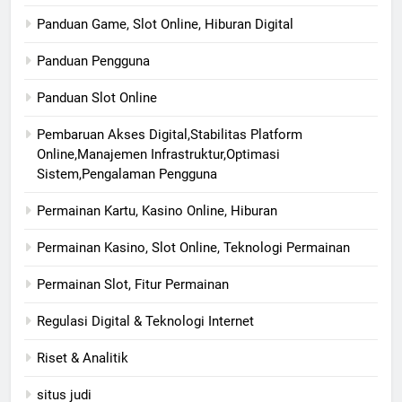
Panduan Game, Slot Online, Hiburan Digital
Panduan Pengguna
Panduan Slot Online
Pembaruan Akses Digital,Stabilitas Platform
Online,Manajemen Infrastruktur,Optimasi
Sistem,Pengalaman Pengguna
Permainan Kartu, Kasino Online, Hiburan
Permainan Kasino, Slot Online, Teknologi Permainan
Permainan Slot, Fitur Permainan
Regulasi Digital & Teknologi Internet
Riset & Analitik
situs judi