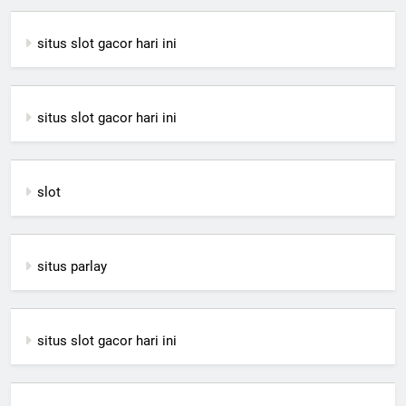
situs slot gacor hari ini
situs slot gacor hari ini
slot
situs parlay
situs slot gacor hari ini