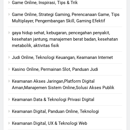
Game Online, Inspirasi, Tips & Trik
Game Online, Strategi Gaming, Perencanaan Game, Tips
Multiplayer, Pengembangan Skill, Gaming Efektif
gaya hidup sehat, kebugaran, pencegahan penyakit,
kesehatan jantung, manajemen berat badan, kesehatan
metabolik, aktivitas fisik
Judi Online, Teknologi Keuangan, Keamanan Internet
Kasino Online, Permainan Slot, Panduan Judi
Keamanan Akses Jaringan,Platform Digital
Aman,Manajemen Sistem Online,Solusi Akses Publik
Keamanan Data & Teknologi Privasi Digital
Keamanan Digital, Panduan Online, Teknologi
Keamanan Digital, UX & Teknologi Web