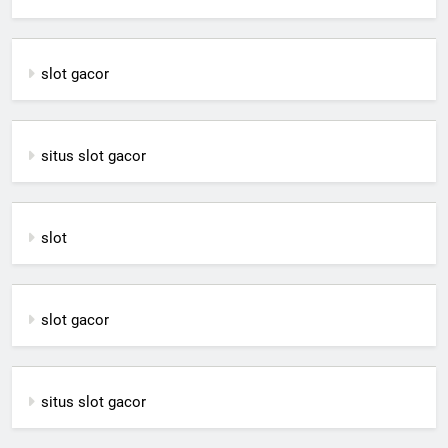
slot gacor
situs slot gacor
slot
slot gacor
situs slot gacor