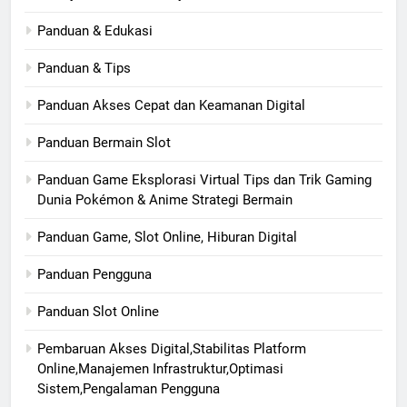
Panduan & Edukasi
Panduan & Tips
Panduan Akses Cepat dan Keamanan Digital
Panduan Bermain Slot
Panduan Game Eksplorasi Virtual Tips dan Trik Gaming
Dunia Pokémon & Anime Strategi Bermain
Panduan Game, Slot Online, Hiburan Digital
Panduan Pengguna
Panduan Slot Online
Pembaruan Akses Digital,Stabilitas Platform
Online,Manajemen Infrastruktur,Optimasi
Sistem,Pengalaman Pengguna