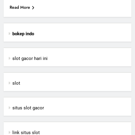
Read More
bokep indo
slot gacor hari ini
slot
situs slot gacor
link situs slot