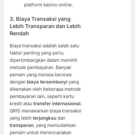
platform kasino online.
3.
Biaya Transaksi yang
Lebih Transparan dan Lebih
Rendah
Biaya transaksi adalah salah satu
faktor penting yang perlu
dipertimbangkan dalam memilih
metode pembayaran. Banyak
pemain yang merasa kecewa
dengan
biaya tersembunyi
yang
dikenakan oleh beberapa metode
pembayaran lain, seperti kartu
kredit atau
transfer internasional
.
QRIS menawarkan biaya transaksi
yang lebih
terjangkau
dan
transparan
, yang memudahkan
pemain untuk merencanakan