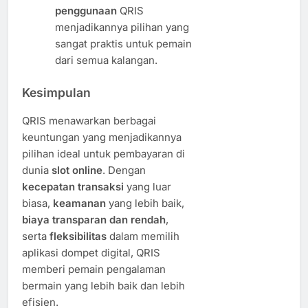
penggunaan
QRIS
menjadikannya pilihan yang
sangat praktis untuk pemain
dari semua kalangan.
Kesimpulan
QRIS menawarkan berbagai
keuntungan yang menjadikannya
pilihan ideal untuk pembayaran di
dunia
slot online
. Dengan
kecepatan transaksi
yang luar
biasa,
keamanan
yang lebih baik,
biaya transparan dan rendah
,
serta
fleksibilitas
dalam memilih
aplikasi dompet digital, QRIS
memberi pemain pengalaman
bermain yang lebih baik dan lebih
efisien.