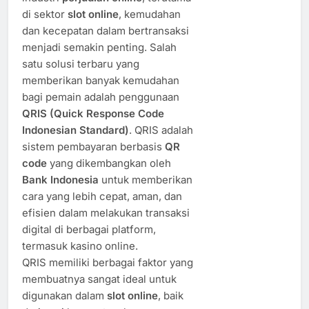
di sektor
slot online
, kemudahan
dan kecepatan dalam bertransaksi
menjadi semakin penting. Salah
satu solusi terbaru yang
memberikan banyak kemudahan
bagi pemain adalah penggunaan
QRIS (Quick Response Code
Indonesian Standard)
. QRIS adalah
sistem pembayaran berbasis
QR
code
yang dikembangkan oleh
Bank Indonesia
untuk memberikan
cara yang lebih cepat, aman, dan
efisien dalam melakukan transaksi
digital di berbagai platform,
termasuk kasino online.
QRIS memiliki berbagai faktor yang
membuatnya sangat ideal untuk
digunakan dalam
slot online
, baik