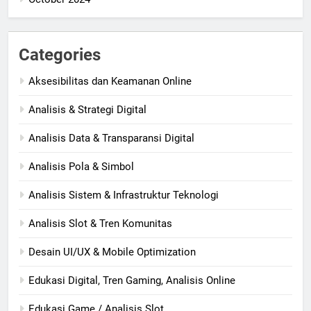
Categories
Aksesibilitas dan Keamanan Online
Analisis & Strategi Digital
Analisis Data & Transparansi Digital
Analisis Pola & Simbol
Analisis Sistem & Infrastruktur Teknologi
Analisis Slot & Tren Komunitas
Desain UI/UX & Mobile Optimization
Edukasi Digital, Tren Gaming, Analisis Online
Edukasi Game / Analisis Slot