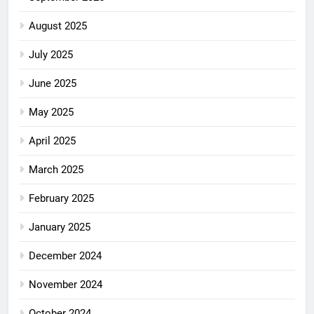
August 2025
July 2025
June 2025
May 2025
April 2025
March 2025
February 2025
January 2025
December 2024
November 2024
October 2024