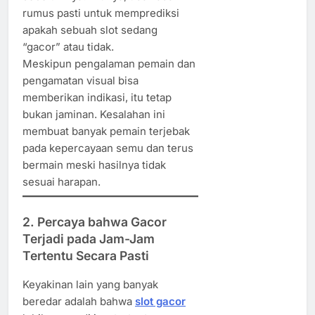
rumus pasti untuk memprediksi
apakah sebuah slot sedang
“gacor” atau tidak.
Meskipun pengalaman pemain dan
pengamatan visual bisa
memberikan indikasi, itu tetap
bukan jaminan. Kesalahan ini
membuat banyak pemain terjebak
pada kepercayaan semu dan terus
bermain meski hasilnya tidak
sesuai harapan.
2.
Percaya bahwa Gacor
Terjadi pada Jam-Jam
Tertentu Secara Pasti
Keyakinan lain yang banyak
beredar adalah bahwa
slot gacor