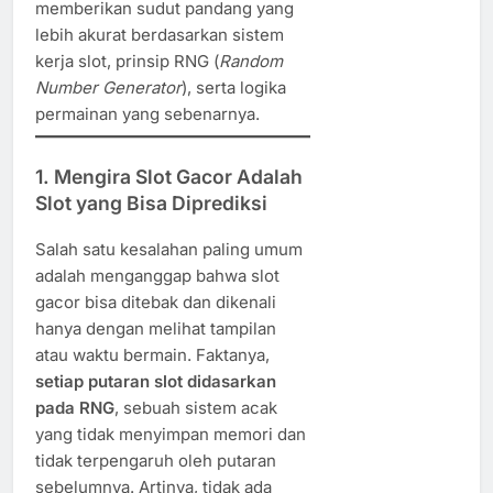
memberikan sudut pandang yang
lebih akurat berdasarkan sistem
kerja slot, prinsip RNG (
Random
Number Generator
), serta logika
permainan yang sebenarnya.
1.
Mengira Slot Gacor Adalah
Slot yang Bisa Diprediksi
Salah satu kesalahan paling umum
adalah menganggap bahwa slot
gacor bisa ditebak dan dikenali
hanya dengan melihat tampilan
atau waktu bermain. Faktanya,
setiap putaran slot didasarkan
pada RNG
, sebuah sistem acak
yang tidak menyimpan memori dan
tidak terpengaruh oleh putaran
sebelumnya. Artinya, tidak ada