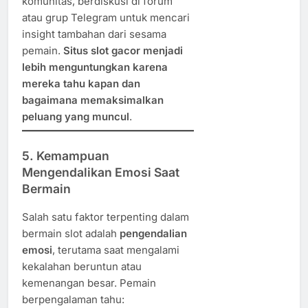
komunitas, berdiskusi di forum
atau grup Telegram untuk mencari
insight tambahan dari sesama
pemain.
Situs slot gacor menjadi
lebih menguntungkan karena
mereka tahu kapan dan
bagaimana memaksimalkan
peluang yang muncul
.
5. Kemampuan
Mengendalikan Emosi Saat
Bermain
Salah satu faktor terpenting dalam
bermain slot adalah
pengendalian
emosi
, terutama saat mengalami
kekalahan beruntun atau
kemenangan besar. Pemain
berpengalaman tahu: