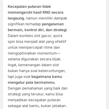
Kecepatan putaran tidak
memengaruhi hasil RNG secara
langsung
, namun memiliki dampak
signifikan terhadap
pengalaman
bermain, kontrol diri, dan strategi
.
Dalam konteks slot gacor, quick
spin bisa menjadi alat yang efektif
untuk mempercepat ritme dan
mengoptimalkan momentum—
selama digunakan secara bijak.
Ingat, kemenangan dalam slot
bukan hanya soal keberuntungan,
tapi juga soal
bagaimana kamu
mengatur pola bermainmu
.
Dengan pemahaman yang baik dan
strategi yang terukur, kamu bisa
menjadikan kecepatan putaran
sebagai alat bantu, bukan jebakan.