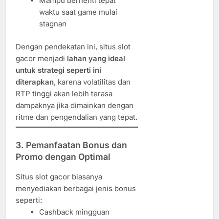
Mampu berhenti tepat
waktu saat game mulai
stagnan
Dengan pendekatan ini, situs slot
gacor menjadi
lahan yang ideal
untuk strategi seperti ini
diterapkan
, karena volatilitas dan
RTP tinggi akan lebih terasa
dampaknya jika dimainkan dengan
ritme dan pengendalian yang tepat.
3. Pemanfaatan Bonus dan
Promo dengan Optimal
Situs slot gacor biasanya
menyediakan berbagai jenis bonus
seperti:
Cashback mingguan