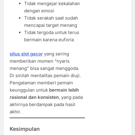
Tidak mengejar kekalahan
dengan emosi
Tidak serakah saat sudah
mencapai target menang
Tidak tergoda untuk terus
bermain karena euforia
situs slot gacor
yang sering
memberikan momen “nyaris
menang” bisa sangat menggoda.
Di sinilah mentalitas pemain diuji.
Pengalaman memberi pemain
keunggulan untuk
bermain lebih
rasional dan konsisten
, yang pada
akhirnya berdampak pada hasil
akhir.
Kesimpulan