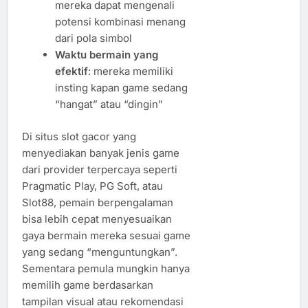
mereka dapat mengenali
potensi kombinasi menang
dari pola simbol
Waktu bermain yang
efektif
: mereka memiliki
insting kapan game sedang
“hangat” atau “dingin”
Di situs slot gacor yang
menyediakan banyak jenis game
dari provider terpercaya seperti
Pragmatic Play, PG Soft, atau
Slot88, pemain berpengalaman
bisa lebih cepat menyesuaikan
gaya bermain mereka sesuai game
yang sedang “menguntungkan”.
Sementara pemula mungkin hanya
memilih game berdasarkan
tampilan visual atau rekomendasi