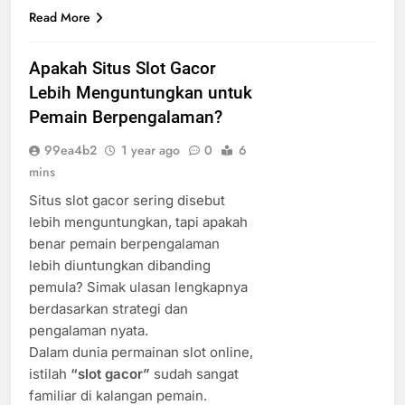
Read More
Apakah Situs Slot Gacor
Lebih Menguntungkan untuk
Pemain Berpengalaman?
99ea4b2
1 year ago
0
6
mins
Situs slot gacor sering disebut
lebih menguntungkan, tapi apakah
benar pemain berpengalaman
lebih diuntungkan dibanding
pemula? Simak ulasan lengkapnya
berdasarkan strategi dan
pengalaman nyata.
Dalam dunia permainan slot online,
istilah
“slot gacor”
sudah sangat
familiar di kalangan pemain.