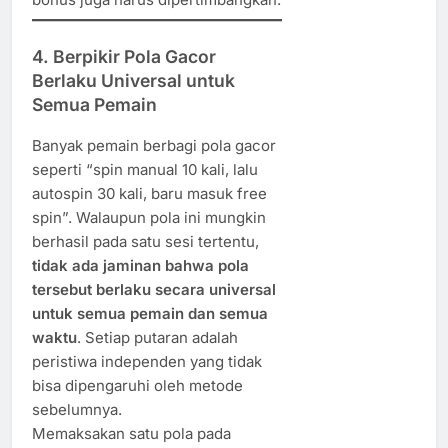
4.
Berpikir Pola Gacor
Berlaku Universal untuk
Semua Pemain
Banyak pemain berbagi pola gacor
seperti “spin manual 10 kali, lalu
autospin 30 kali, baru masuk free
spin”. Walaupun pola ini mungkin
berhasil pada satu sesi tertentu,
tidak ada jaminan bahwa pola
tersebut berlaku secara universal
untuk semua pemain dan semua
waktu
. Setiap putaran adalah
peristiwa independen yang tidak
bisa dipengaruhi oleh metode
sebelumnya.
Memaksakan satu pola pada