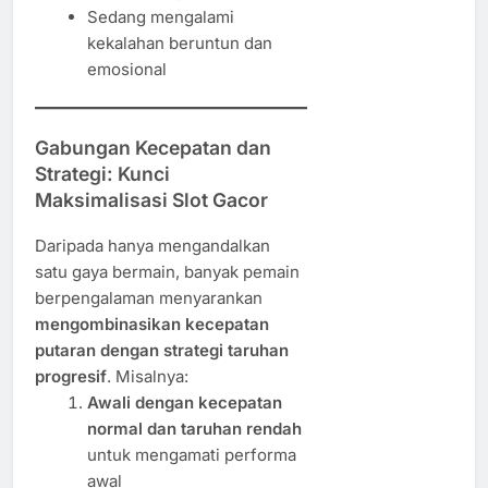
Sedang mengalami
kekalahan beruntun dan
emosional
Gabungan Kecepatan dan
Strategi: Kunci
Maksimalisasi Slot Gacor
Daripada hanya mengandalkan
satu gaya bermain, banyak pemain
berpengalaman menyarankan
mengombinasikan kecepatan
putaran dengan strategi taruhan
progresif
. Misalnya:
Awali dengan kecepatan
normal dan taruhan rendah
untuk mengamati performa
awal