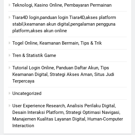
Teknologi, Kasino Online, Pembayaran Permainan
Tiara4D login,panduan login Tiara4D,akses platform
stabil,keamanan akun digital,pengalaman pengguna
platform,akses akun online
Togel Online, Keamanan Bermain, Tips & Trik
Tren & Statistik Game
Tutorial Login Online, Panduan Daftar Akun, Tips
Keamanan Digital, Strategi Akses Aman, Situs Judi
Terpercaya
Uncategorized
User Experience Research, Analisis Perilaku Digital,
Desain Interaksi Platform, Strategi Optimasi Navigasi,
Manajemen Kualitas Layanan Digital, Human-Computer
Interaction