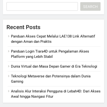
SEARCH
Recent Posts
Panduan Akses Cepat Melalui LAE138 Link Alternatif
dengan Aman dan Praktis
Panduan Login Tiara4D untuk Pengalaman Akses
Platform yang Lebih Stabil
Dunia Virtual dan Masa Depan Gamer di Era Teknologi
Teknologi Metaverse dan Potensinya dalam Dunia
Gaming
Analisis Alur Interaksi Pengguna di Lebah4D: Dari Akses
Awal hingga Navigasi Fitur