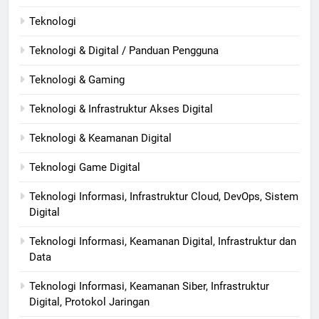
Teknologi
Teknologi & Digital / Panduan Pengguna
Teknologi & Gaming
Teknologi & Infrastruktur Akses Digital
Teknologi & Keamanan Digital
Teknologi Game Digital
Teknologi Informasi, Infrastruktur Cloud, DevOps, Sistem
Digital
Teknologi Informasi, Keamanan Digital, Infrastruktur dan
Data
Teknologi Informasi, Keamanan Siber, Infrastruktur
Digital, Protokol Jaringan