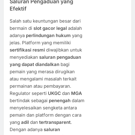
Saluran Pengaduan yang
Efektif
Salah satu keuntungan besar dari
bermain di
slot gacor legal
adalah
adanya
perlindungan hukum
yang
jelas. Platform yang memiliki
sertifikasi resmi
diwajibkan untuk
menyediakan
saluran pengaduan
yang dapat diandalkan
bagi
pemain yang merasa dirugikan
atau mengalami masalah terkait
permainan atau pembayaran.
Regulator seperti
UKGC
dan
MGA
bertindak sebagai
penengah
dalam
menyelesaikan sengketa antara
pemain dan platform dengan cara
yang
adil
dan
tertransparent
.
Dengan adanya
saluran