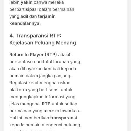
lebih
yakin
bahwa mereka
berpartisipasi dalam permainan
yang
adil
dan
terjamin
keandalannya
.
4. Transparansi RTP:
Kejelasan Peluang Menang
Return to Player (RTP)
adalah
persentase dari total taruhan yang
akan dibayarkan kembali kepada
pemain dalam jangka panjang.
Regulasi ketat mengharuskan
platform yang berlisensi untuk
mengungkapkan informasi yang
jelas mengenai
RTP
untuk setiap
permainan yang mereka tawarkan.
Hal ini memberikan
transparansi
kepada pemain mengenai peluang