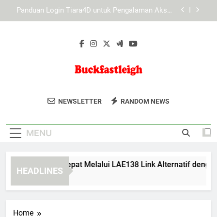
Skip
Dunia Virtual dan Masa Depan Gamer di Era
to
Teknologi
content
Teknologi Metaverse dan Potensinya dalam Dunia
Gaming
Panduan Akses Cepat Melalui LAE138 Link
Alternatif dengan Aman dan Praktis
Panduan Login Tiara4D untuk Pengalaman Akses
Platform yang Lebih Stabil
Buckfastleigh
Buckfastleigh Menyediakan Informasi
Dunia Virtual dan Masa Depan Gamer di Era
NEWSLETTER
RANDOM NEWS
Teknologi
Lengkap Tentang Komunitas Dan
Teknologi Metaverse dan Potensinya dalam Dunia
Kegiatan Lokal Di Area Buckfastleigh.
Gaming
MENU
nduan Akses Cepat Melalui LAE138 Link Alternatif dengan Am
HEADLINES
Months Ago
Home