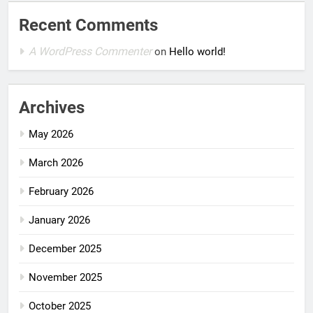
Recent Comments
A WordPress Commenter
on
Hello world!
Archives
May 2026
March 2026
February 2026
January 2026
December 2025
November 2025
October 2025