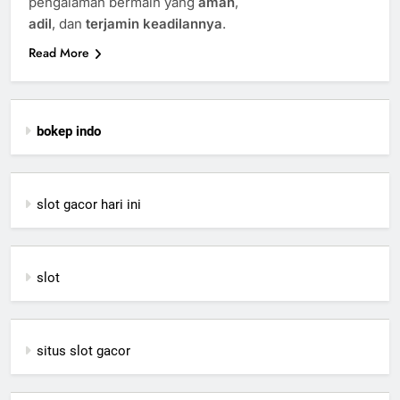
pengalaman bermain yang
aman
,
adil
, dan
terjamin keadilannya
.
Read More
bokep indo
slot gacor hari ini
slot
situs slot gacor