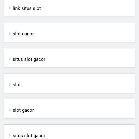
link situs slot
slot gacor
situs slot gacor
slot
slot gacor
situs slot gacor