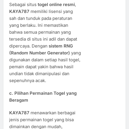
Sebagai situs
togel online resmi
,
KAYA787
memiliki lisensi yang
sah dan tunduk pada peraturan
yang berlaku. Ini memastikan
bahwa semua permainan yang
tersedia di situs ini adil dan dapat
dipercaya. Dengan
sistem RNG
(Random Number Generator)
yang
digunakan dalam setiap hasil togel,
pemain dapat yakin bahwa hasil
undian tidak dimanipulasi dan
sepenuhnya acak.
c. Pilihan Permainan Togel yang
Beragam
KAYA787
menawarkan berbagai
jenis permainan togel yang bisa
dimainkan dengan mudah,