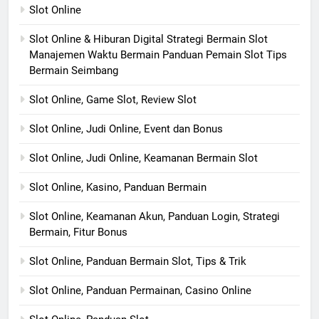
Slot Online
Slot Online & Hiburan Digital Strategi Bermain Slot
Manajemen Waktu Bermain Panduan Pemain Slot Tips
Bermain Seimbang
Slot Online, Game Slot, Review Slot
Slot Online, Judi Online, Event dan Bonus
Slot Online, Judi Online, Keamanan Bermain Slot
Slot Online, Kasino, Panduan Bermain
Slot Online, Keamanan Akun, Panduan Login, Strategi
Bermain, Fitur Bonus
Slot Online, Panduan Bermain Slot, Tips & Trik
Slot Online, Panduan Permainan, Casino Online