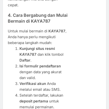
cepat.
4.
Cara Bergabung dan Mulai
Bermain di KAYA787
Untuk mulai bermain di
KAYA787
,
Anda hanya perlu mengikuti
beberapa langkah mudah:
Kunjungi situs resmi
KAYA787
dan klik tombol
Daftar
.
Isi formulir pendaftaran
dengan data yang akurat
dan valid.
Verifikasi akun
Anda
melalui email atau SMS.
Setelah terdaftar, lakukan
deposit pertama
untuk
memulai permainan.