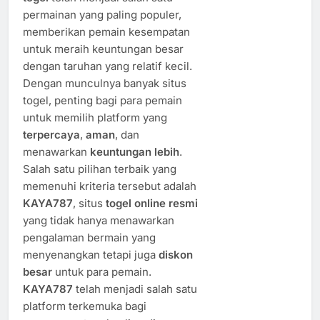
permainan yang paling populer,
memberikan pemain kesempatan
untuk meraih keuntungan besar
dengan taruhan yang relatif kecil.
Dengan munculnya banyak situs
togel, penting bagi para pemain
untuk memilih platform yang
terpercaya
,
aman
, dan
menawarkan
keuntungan lebih
.
Salah satu pilihan terbaik yang
memenuhi kriteria tersebut adalah
KAYA787
, situs
togel online resmi
yang tidak hanya menawarkan
pengalaman bermain yang
menyenangkan tetapi juga
diskon
besar
untuk para pemain.
KAYA787
telah menjadi salah satu
platform terkemuka bagi