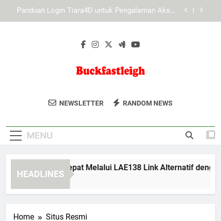
Skip
Dunia Virtual dan Masa Depan Gamer di Era
to
Teknologi
content
Teknologi Metaverse dan Potensinya dalam Dunia
Gaming
Panduan Akses Cepat Melalui LAE138 Link
Alternatif dengan Aman dan Praktis
Panduan Login Tiara4D untuk Pengalaman Akses
Platform yang Lebih Stabil
Buckfastleigh
Buckfastleigh Menyediakan Informasi
Dunia Virtual dan Masa Depan Gamer di Era
NEWSLETTER
RANDOM NEWS
Teknologi
Lengkap Tentang Komunitas Dan
Teknologi Metaverse dan Potensinya dalam Dunia
Kegiatan Lokal Di Area Buckfastleigh.
Gaming
MENU
nduan Akses Cepat Melalui LAE138 Link Alternatif dengan Am
HEADLINES
Months Ago
Home
Situs Resmi