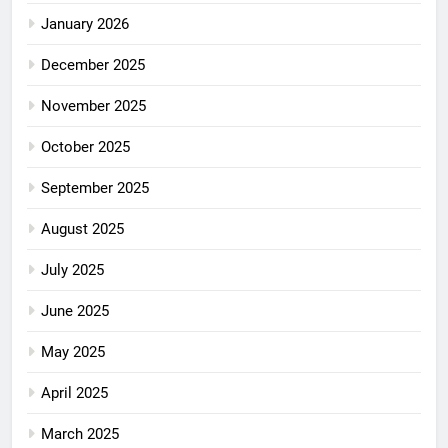
January 2026
December 2025
November 2025
October 2025
September 2025
August 2025
July 2025
June 2025
May 2025
April 2025
March 2025