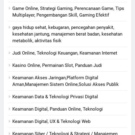
Game Online, Strategi Gaming, Perencanaan Game, Tips
Multiplayer, Pengembangan Skill, Gaming Efektif
gaya hidup sehat, kebugaran, pencegahan penyakit,
kesehatan jantung, manajemen berat badan, kesehatan
metabolik, aktivitas fisik
Judi Online, Teknologi Keuangan, Keamanan Internet
Kasino Online, Permainan Slot, Panduan Judi
Keamanan Akses Jaringan,Platform Digital
Aman,Manajemen Sistem Online,Solusi Akses Publik
Keamanan Data & Teknologi Privasi Digital
Keamanan Digital, Panduan Online, Teknologi
Keamanan Digital, UX & Teknologi Web
Keamanan Siber / Teknologi & Strategi / Manajemen