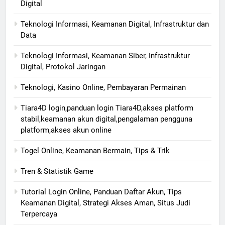
Digital
Teknologi Informasi, Keamanan Digital, Infrastruktur dan
Data
Teknologi Informasi, Keamanan Siber, Infrastruktur
Digital, Protokol Jaringan
Teknologi, Kasino Online, Pembayaran Permainan
Tiara4D login,panduan login Tiara4D,akses platform
stabil,keamanan akun digital,pengalaman pengguna
platform,akses akun online
Togel Online, Keamanan Bermain, Tips & Trik
Tren & Statistik Game
Tutorial Login Online, Panduan Daftar Akun, Tips
Keamanan Digital, Strategi Akses Aman, Situs Judi
Terpercaya