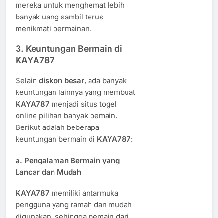
mereka untuk menghemat lebih
banyak uang sambil terus
menikmati permainan.
3.
Keuntungan Bermain di
KAYA787
Selain
diskon besar
, ada banyak
keuntungan lainnya yang membuat
KAYA787
menjadi situs togel
online pilihan banyak pemain.
Berikut adalah beberapa
keuntungan bermain di
KAYA787
:
a. Pengalaman Bermain yang
Lancar dan Mudah
KAYA787
memiliki antarmuka
pengguna yang ramah dan mudah
digunakan, sehingga pemain dari