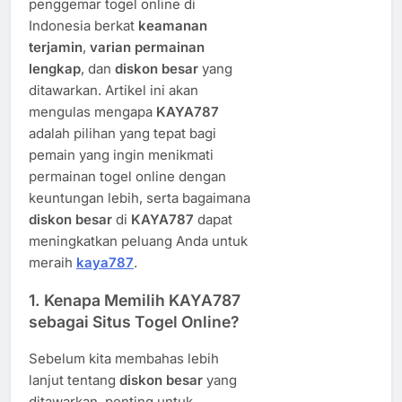
penggemar togel online di
Indonesia berkat
keamanan
terjamin
,
varian permainan
lengkap
, dan
diskon besar
yang
ditawarkan. Artikel ini akan
mengulas mengapa
KAYA787
adalah pilihan yang tepat bagi
pemain yang ingin menikmati
permainan togel online dengan
keuntungan lebih, serta bagaimana
diskon besar
di
KAYA787
dapat
meningkatkan peluang Anda untuk
meraih
kaya787
.
1.
Kenapa Memilih KAYA787
sebagai Situs Togel Online?
Sebelum kita membahas lebih
lanjut tentang
diskon besar
yang
ditawarkan, penting untuk