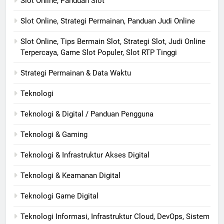
Slot Online, Panduan Slot
Slot Online, Strategi Permainan, Panduan Judi Online
Slot Online, Tips Bermain Slot, Strategi Slot, Judi Online
Terpercaya, Game Slot Populer, Slot RTP Tinggi
Strategi Permainan & Data Waktu
Teknologi
Teknologi & Digital / Panduan Pengguna
Teknologi & Gaming
Teknologi & Infrastruktur Akses Digital
Teknologi & Keamanan Digital
Teknologi Game Digital
Teknologi Informasi, Infrastruktur Cloud, DevOps, Sistem