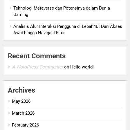
Teknologi Metaverse dan Potensinya dalam Dunia
Gaming
Analisis Alur Interaksi Pengguna di Lebah4D: Dari Akses
Awal hingga Navigasi Fitur
Recent Comments
A WordPress Commenter
on
Hello world!
Archives
May 2026
March 2026
February 2026