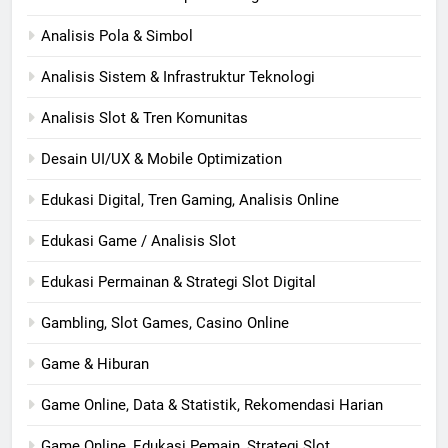
Analisis Pola & Simbol
Analisis Sistem & Infrastruktur Teknologi
Analisis Slot & Tren Komunitas
Desain UI/UX & Mobile Optimization
Edukasi Digital, Tren Gaming, Analisis Online
Edukasi Game / Analisis Slot
Edukasi Permainan & Strategi Slot Digital
Gambling, Slot Games, Casino Online
Game & Hiburan
Game Online, Data & Statistik, Rekomendasi Harian
Game Online, Edukasi Pemain, Strategi Slot