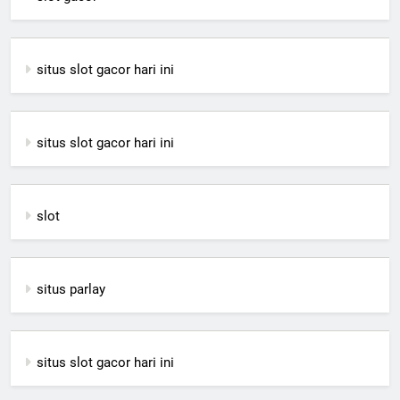
situs slot gacor hari ini
situs slot gacor hari ini
slot
situs parlay
situs slot gacor hari ini