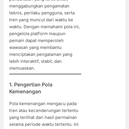
menggabungkan pengamatan
teknis, perilaku pengguna, serta
tren yang muncul dari waktu ke
waktu. Dengan memahami pola ini,
pengelola platform maupun
pemain dapat memperoleh
wawasan yang membantu
menciptakan pengalaman yang
lebih interaktif, stabil, dan
memuaskan.
1. Pengertian Pola
Kemenangan
Pola kemenangan mengacu pada
tren atau kecenderungan tertentu
yang terlihat dari hasil permainan
selama periode waktu tertentu. Ini