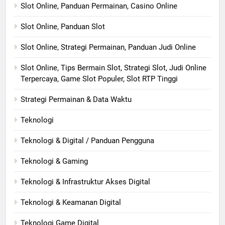
Slot Online, Panduan Permainan, Casino Online
Slot Online, Panduan Slot
Slot Online, Strategi Permainan, Panduan Judi Online
Slot Online, Tips Bermain Slot, Strategi Slot, Judi Online
Terpercaya, Game Slot Populer, Slot RTP Tinggi
Strategi Permainan & Data Waktu
Teknologi
Teknologi & Digital / Panduan Pengguna
Teknologi & Gaming
Teknologi & Infrastruktur Akses Digital
Teknologi & Keamanan Digital
Teknologi Game Digital