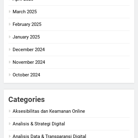
March 2025
February 2025
January 2025
December 2024
November 2024
October 2024
Categories
Aksesibilitas dan Keamanan Online
Analisis & Strategi Digital
Analisis Data & Transparansi Digital