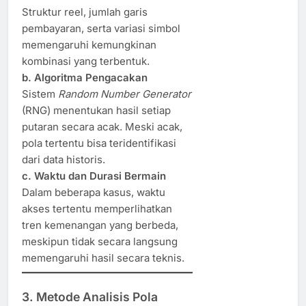
Struktur reel, jumlah garis
pembayaran, serta variasi simbol
memengaruhi kemungkinan
kombinasi yang terbentuk.
b. Algoritma Pengacakan
Sistem
Random Number Generator
(RNG) menentukan hasil setiap
putaran secara acak. Meski acak,
pola tertentu bisa teridentifikasi
dari data historis.
c. Waktu dan Durasi Bermain
Dalam beberapa kasus, waktu
akses tertentu memperlihatkan
tren kemenangan yang berbeda,
meskipun tidak secara langsung
memengaruhi hasil secara teknis.
3. Metode Analisis Pola