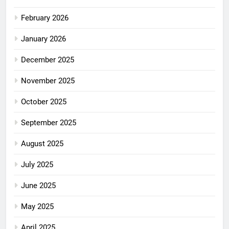
February 2026
January 2026
December 2025
November 2025
October 2025
September 2025
August 2025
July 2025
June 2025
May 2025
April 2025