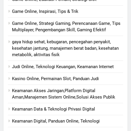
Game Online, Inspirasi, Tips & Trik
Game Online, Strategi Gaming, Perencanaan Game, Tips
Multiplayer, Pengembangan Skill, Gaming Efektif
gaya hidup sehat, kebugaran, pencegahan penyakit,
kesehatan jantung, manajemen berat badan, kesehatan
metabolik, aktivitas fisik
Judi Online, Teknologi Keuangan, Keamanan Internet
Kasino Online, Permainan Slot, Panduan Judi
Keamanan Akses Jaringan,Platform Digital
Aman,Manajemen Sistem Online,Solusi Akses Publik
Keamanan Data & Teknologi Privasi Digital
Keamanan Digital, Panduan Online, Teknologi