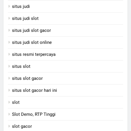
situs judi
situs judi slot
situs judi slot gacor
situs judi slot online
situs resmi terpercaya
situs slot
situs slot gacor
situs slot gacor hari ini
slot
Slot Demo, RTP Tinggi
slot gacor