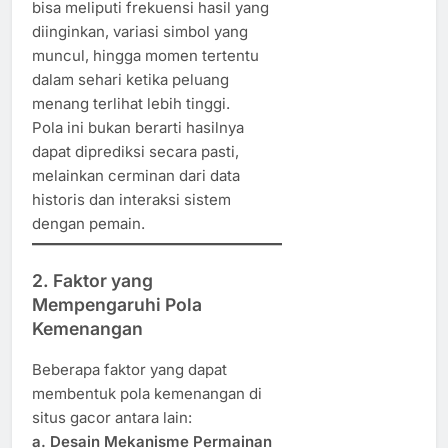
bisa meliputi frekuensi hasil yang
diinginkan, variasi simbol yang
muncul, hingga momen tertentu
dalam sehari ketika peluang
menang terlihat lebih tinggi.
Pola ini bukan berarti hasilnya
dapat diprediksi secara pasti,
melainkan cerminan dari data
historis dan interaksi sistem
dengan pemain.
2. Faktor yang
Mempengaruhi Pola
Kemenangan
Beberapa faktor yang dapat
membentuk pola kemenangan di
situs gacor antara lain:
a. Desain Mekanisme Permainan