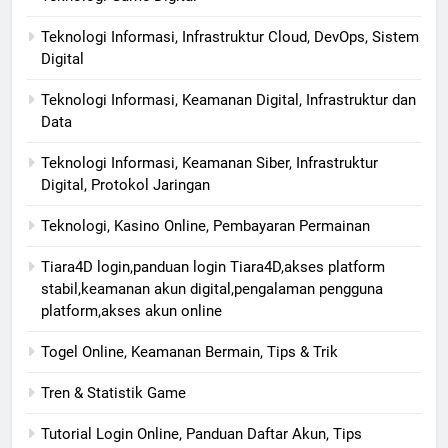
Teknologi Informasi, Infrastruktur Cloud, DevOps, Sistem
Digital
Teknologi Informasi, Keamanan Digital, Infrastruktur dan
Data
Teknologi Informasi, Keamanan Siber, Infrastruktur
Digital, Protokol Jaringan
Teknologi, Kasino Online, Pembayaran Permainan
Tiara4D login,panduan login Tiara4D,akses platform
stabil,keamanan akun digital,pengalaman pengguna
platform,akses akun online
Togel Online, Keamanan Bermain, Tips & Trik
Tren & Statistik Game
Tutorial Login Online, Panduan Daftar Akun, Tips