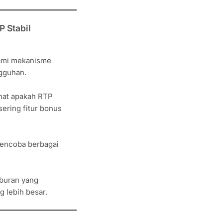
 Stabil
mi mekanisme
gguhan.
hat apakah RTP
ering fitur bonus
encoba berbagai
buran yang
lebih besar.