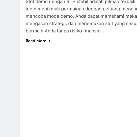
Slot demo dengan RTP stabil adalah pilihan terbaik
ingin menikmati permainan dengan peluang menang
mencoba mode demo, Anda dapat memahami meka
mengasah strategi, dan menemukan slot yang sesu
bermain Anda tanpa risiko finansial.
Read More