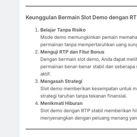
Keunggulan Bermain Slot Demo dengan RTP
Belajar Tanpa Risiko
Mode demo memungkinkan pemain memaha
permainan tanpa mempertaruhkan uang sun
Menguji RTP dan Fitur Bonus
Dengan bermain slot demo, Anda dapat meli
permainan benar-benar stabil dan seberapa s
aktif.
Mengasah Strategi
Slot demo memberikan kesempatan untuk m
strategi taruhan tanpa tekanan finansial.
Menikmati Hiburan
Slot demo dengan RTP stabil memberikan hi
menyenangkan dengan peluang menang yang 