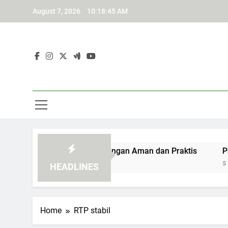
Skip
August 7, 2026
10:18:46 AM
to
content
Buc
Buckfastl
Link Alternatif dengan Aman dan Praktis
Panduan Logi
5 Months Ago
HEADLINES
Home
RTP stabil