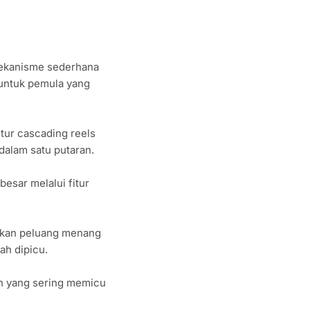
 mekanisme sederhana
 untuk pemula yang
itur cascading reels
alam satu putaran.
esar melalui fitur
ikan peluang menang
ah dipicu.
pin yang sering memicu