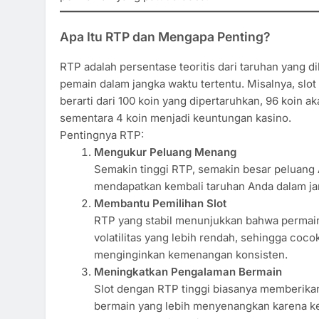
Apa Itu RTP dan Mengapa Penting?
RTP adalah persentase teoritis dari taruhan yang 
pemain dalam jangka waktu tertentu. Misalnya, sl
berarti dari 100 koin yang dipertaruhkan, 96 koin a
sementara 4 koin menjadi keuntungan kasino.
Pentingnya RTP:
Mengukur Peluang Menang
Semakin tinggi RTP, semakin besar peluang
mendapatkan kembali taruhan Anda dalam ja
Membantu Pemilihan Slot
RTP yang stabil menunjukkan bahwa permain
volatilitas yang lebih rendah, sehingga coc
menginginkan kemenangan konsisten.
Meningkatkan Pengalaman Bermain
Slot dengan RTP tinggi biasanya memberik
bermain yang lebih menyenangkan karena 