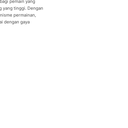
 bagi pemain yang
 yang tinggi. Dengan
nisme permainan,
ai dengan gaya