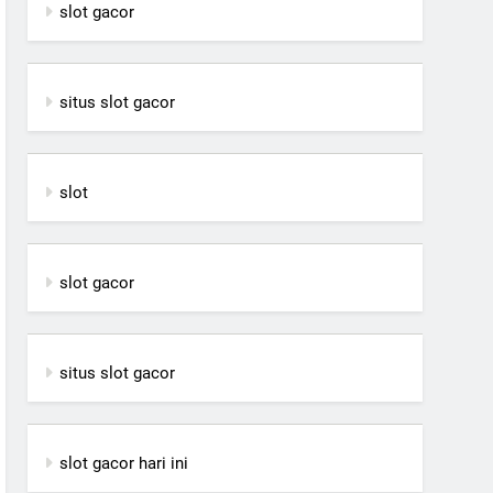
slot gacor
situs slot gacor
slot
slot gacor
situs slot gacor
slot gacor hari ini