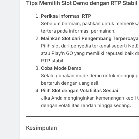
Tips Memilih Slot Demo dengan RTP Stabil
Periksa Informasi RTP
Sebelum bermain, pastikan untuk memeriks
tertera pada informasi permainan.
Mainkan Slot dari Pengembang Terpercaya
Pilih slot dari penyedia terkenal seperti NetE
atau Play’n GO yang memiliki reputasi baik
RTP stabil.
Coba Mode Demo
Selalu gunakan mode demo untuk menguji 
bertaruh dengan uang asli.
Pilih Slot dengan Volatilitas Sesuai
Jika Anda menginginkan kemenangan kecil teta
dengan volatilitas rendah hingga sedang.
Kesimpulan