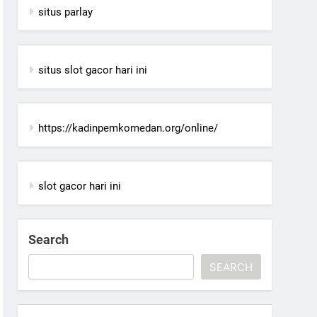
situs parlay
situs slot gacor hari ini
https://kadinpemkomedan.org/online/
slot gacor hari ini
Search
SEARCH