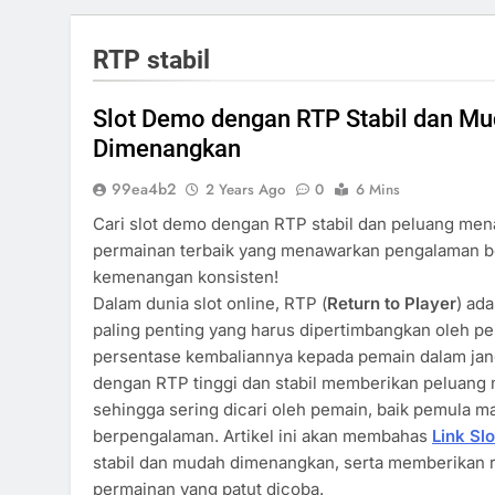
RTP stabil
Slot Demo dengan RTP Stabil dan M
Dimenangkan
99ea4b2
2 Years Ago
0
6 Mins
Cari slot demo dengan RTP stabil dan peluang me
permainan terbaik yang menawarkan pengalaman b
kemenangan konsisten!
Dalam dunia slot online, RTP (
Return to Player
) ada
paling penting yang harus dipertimbangkan oleh 
persentase kembaliannya kepada pemain dalam jang
dengan RTP tinggi dan stabil memberikan peluang 
sehingga sering dicari oleh pemain, baik pemula 
berpengalaman. Artikel ini akan membahas
Link Sl
stabil dan mudah dimenangkan, serta memberikan
permainan yang patut dicoba.