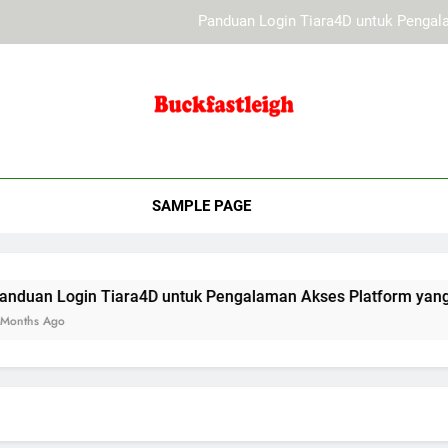
Panduan Login Tiara4D untuk Pengala
Dunia Virtual 
Teknologi Metavers
kfastleigh
Panduan Akses Cepat Melalui LAE138 Lin
eigh Menyediakan Informasi Lengkap Tentang Komunitas Dan Keg
Panduan Login Tiara4D untuk Pengala
SAMPLE PAGE
Dunia Virtual 
Teknologi Metavers
n Tiara4D untuk Pengalaman Akses Platform yang Lebih Stabi