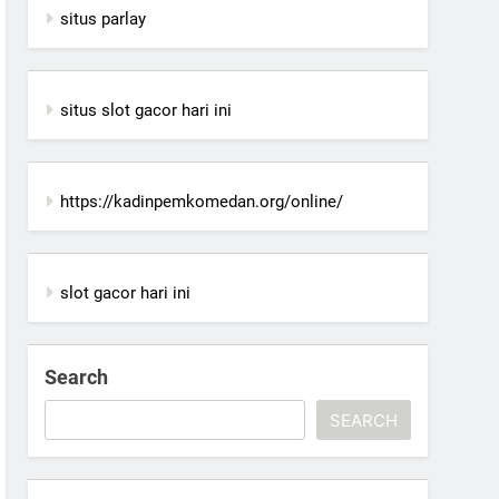
situs parlay
situs slot gacor hari ini
https://kadinpemkomedan.org/online/
slot gacor hari ini
Search
SEARCH