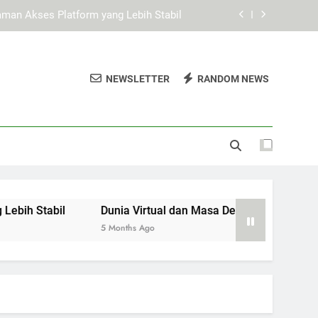
man Akses Platform yang Lebih Stabil
dan Masa Depan Gamer di Era Teknologi
e dan Potensinya dalam Dunia Gaming
NEWSLETTER
RANDOM NEWS
k Alternatif dengan Aman dan Praktis
iatan Lokal Di Area Buckfastleigh.
man Akses Platform yang Lebih Stabil
dan Masa Depan Gamer di Era Teknologi
e dan Potensinya dalam Dunia Gaming
l
Dunia Virtual dan Masa Depan Gamer di Era Teknologi
5 Months Ago