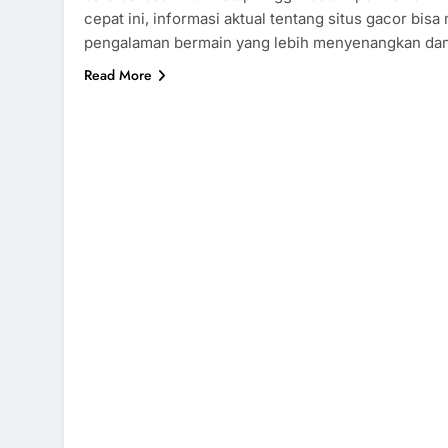
cepat ini, informasi aktual tentang situs gacor bis
pengalaman bermain yang lebih menyenangkan dan 
Read More