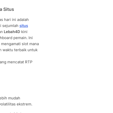
a Situs
 hari ini adalah
i sejumlah
situs
an
Lebah4D
kini
hboard pemain. Ini
a mengamati slot mana
n waktu terbaik untuk
 yang mencatat RTP
lebih mudah
latilitas ekstrem.