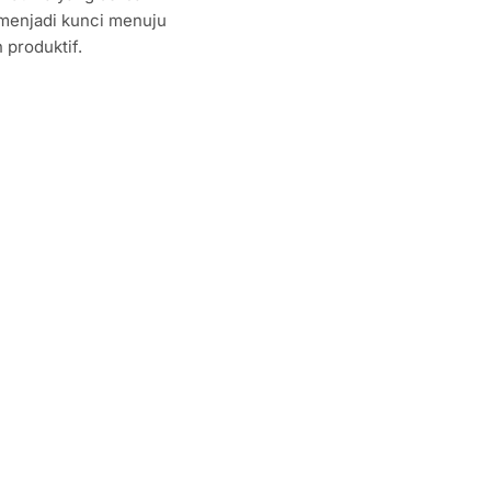
a menjadi kunci menuju
produktif.