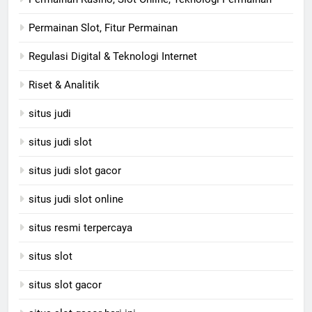
Permainan Slot, Fitur Permainan
Regulasi Digital & Teknologi Internet
Riset & Analitik
situs judi
situs judi slot
situs judi slot gacor
situs judi slot online
situs resmi terpercaya
situs slot
situs slot gacor