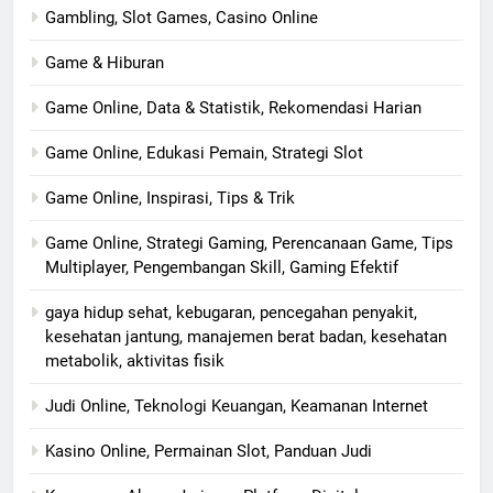
Gambling, Slot Games, Casino Online
Game & Hiburan
Game Online, Data & Statistik, Rekomendasi Harian
Game Online, Edukasi Pemain, Strategi Slot
Game Online, Inspirasi, Tips & Trik
Game Online, Strategi Gaming, Perencanaan Game, Tips
Multiplayer, Pengembangan Skill, Gaming Efektif
gaya hidup sehat, kebugaran, pencegahan penyakit,
kesehatan jantung, manajemen berat badan, kesehatan
metabolik, aktivitas fisik
Judi Online, Teknologi Keuangan, Keamanan Internet
Kasino Online, Permainan Slot, Panduan Judi