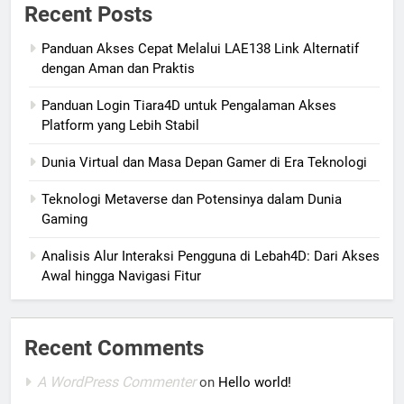
Recent Posts
Panduan Akses Cepat Melalui LAE138 Link Alternatif
dengan Aman dan Praktis
Panduan Login Tiara4D untuk Pengalaman Akses
Platform yang Lebih Stabil
Dunia Virtual dan Masa Depan Gamer di Era Teknologi
Teknologi Metaverse dan Potensinya dalam Dunia
Gaming
Analisis Alur Interaksi Pengguna di Lebah4D: Dari Akses
Awal hingga Navigasi Fitur
Recent Comments
A WordPress Commenter
on
Hello world!