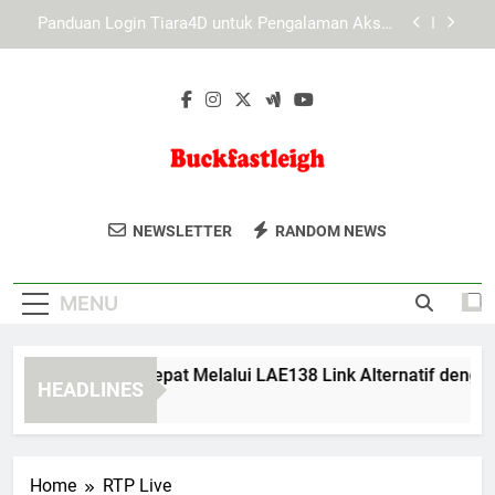
Skip
Dunia Virtual dan Masa Depan Gamer di Era
to
Teknologi
content
Teknologi Metaverse dan Potensinya dalam Dunia
Gaming
Panduan Akses Cepat Melalui LAE138 Link
Alternatif dengan Aman dan Praktis
Panduan Login Tiara4D untuk Pengalaman Akses
Platform yang Lebih Stabil
Buckfastleigh
Buckfastleigh Menyediakan Informasi
Dunia Virtual dan Masa Depan Gamer di Era
NEWSLETTER
RANDOM NEWS
Teknologi
Lengkap Tentang Komunitas Dan
Teknologi Metaverse dan Potensinya dalam Dunia
Kegiatan Lokal Di Area Buckfastleigh.
Gaming
MENU
nduan Akses Cepat Melalui LAE138 Link Alternatif dengan Am
HEADLINES
Months Ago
Home
RTP Live