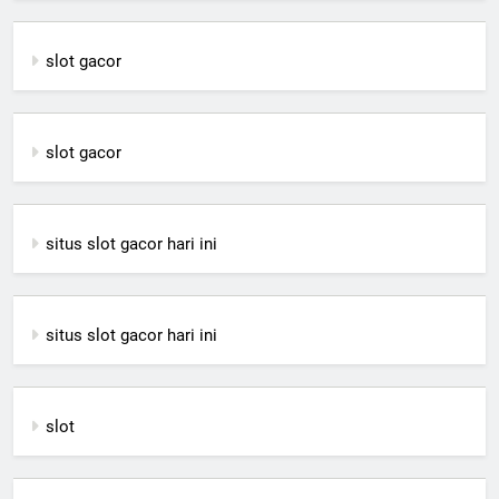
slot gacor
slot gacor
situs slot gacor hari ini
situs slot gacor hari ini
slot