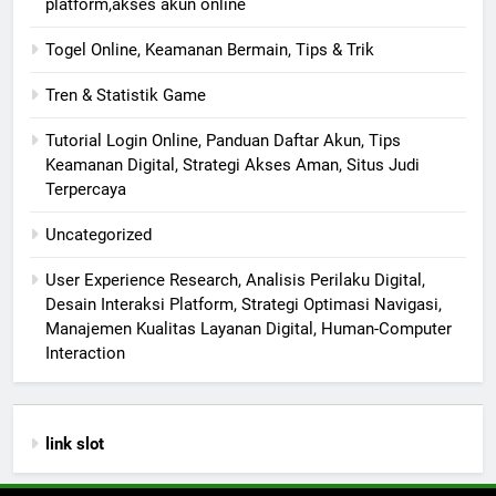
platform,akses akun online
Togel Online, Keamanan Bermain, Tips & Trik
Tren & Statistik Game
Tutorial Login Online, Panduan Daftar Akun, Tips
Keamanan Digital, Strategi Akses Aman, Situs Judi
Terpercaya
Uncategorized
User Experience Research, Analisis Perilaku Digital,
Desain Interaksi Platform, Strategi Optimasi Navigasi,
Manajemen Kualitas Layanan Digital, Human-Computer
Interaction
link slot