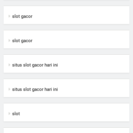
slot gacor
slot gacor
situs slot gacor hari ini
situs slot gacor hari ini
slot