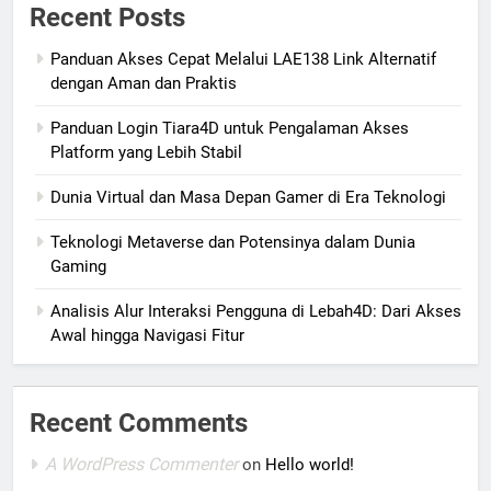
Recent Posts
Panduan Akses Cepat Melalui LAE138 Link Alternatif
dengan Aman dan Praktis
Panduan Login Tiara4D untuk Pengalaman Akses
Platform yang Lebih Stabil
Dunia Virtual dan Masa Depan Gamer di Era Teknologi
Teknologi Metaverse dan Potensinya dalam Dunia
Gaming
Analisis Alur Interaksi Pengguna di Lebah4D: Dari Akses
Awal hingga Navigasi Fitur
Recent Comments
A WordPress Commenter
on
Hello world!