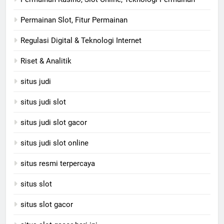
Permainan Slot, Fitur Permainan
Regulasi Digital & Teknologi Internet
Riset & Analitik
situs judi
situs judi slot
situs judi slot gacor
situs judi slot online
situs resmi terpercaya
situs slot
situs slot gacor