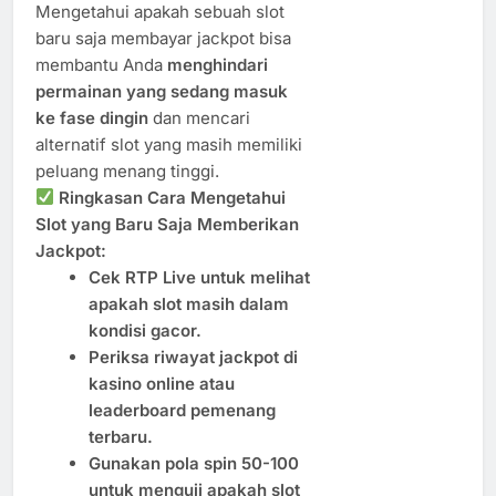
Mengetahui apakah sebuah slot
baru saja membayar jackpot bisa
membantu Anda
menghindari
permainan yang sedang masuk
ke fase dingin
dan mencari
alternatif slot yang masih memiliki
peluang menang tinggi.
Ringkasan Cara Mengetahui
Slot yang Baru Saja Memberikan
Jackpot:
Cek RTP Live untuk melihat
apakah slot masih dalam
kondisi gacor.
Periksa riwayat jackpot di
kasino online atau
leaderboard pemenang
terbaru.
Gunakan pola spin 50-100
untuk menguji apakah slot