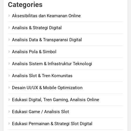
Categories
Aksesibilitas dan Keamanan Online
Analisis & Strategi Digital
Analisis Data & Transparansi Digital
Analisis Pola & Simbol
Analisis Sistem & Infrastruktur Teknologi
Analisis Slot & Tren Komunitas
Desain UI/UX & Mobile Optimization
Edukasi Digital, Tren Gaming, Analisis Online
Edukasi Game / Analisis Slot
Edukasi Permainan & Strategi Slot Digital