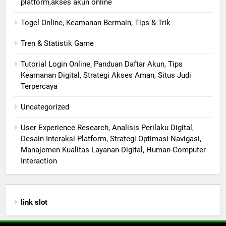
platform,akses akun online
Togel Online, Keamanan Bermain, Tips & Trik
Tren & Statistik Game
Tutorial Login Online, Panduan Daftar Akun, Tips
Keamanan Digital, Strategi Akses Aman, Situs Judi
Terpercaya
Uncategorized
User Experience Research, Analisis Perilaku Digital,
Desain Interaksi Platform, Strategi Optimasi Navigasi,
Manajemen Kualitas Layanan Digital, Human-Computer
Interaction
link slot