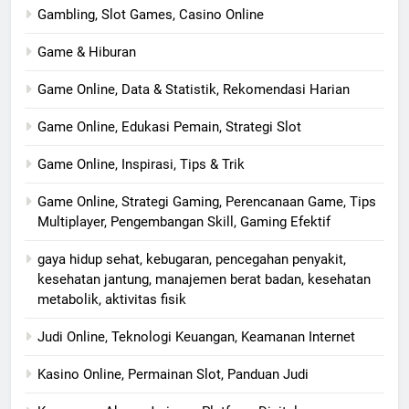
Gambling, Slot Games, Casino Online
Game & Hiburan
Game Online, Data & Statistik, Rekomendasi Harian
Game Online, Edukasi Pemain, Strategi Slot
Game Online, Inspirasi, Tips & Trik
Game Online, Strategi Gaming, Perencanaan Game, Tips
Multiplayer, Pengembangan Skill, Gaming Efektif
gaya hidup sehat, kebugaran, pencegahan penyakit,
kesehatan jantung, manajemen berat badan, kesehatan
metabolik, aktivitas fisik
Judi Online, Teknologi Keuangan, Keamanan Internet
Kasino Online, Permainan Slot, Panduan Judi