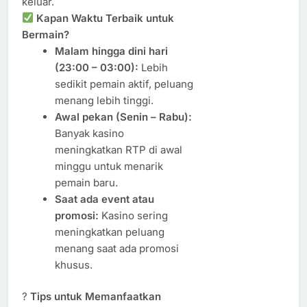
keluar.
Kapan Waktu Terbaik untuk
Bermain?
Malam hingga dini hari
(23:00 – 03:00):
Lebih
sedikit pemain aktif, peluang
menang lebih tinggi.
Awal pekan (Senin – Rabu):
Banyak kasino
meningkatkan RTP di awal
minggu untuk menarik
pemain baru.
Saat ada event atau
promosi:
Kasino sering
meningkatkan peluang
menang saat ada promosi
khusus.
?
Tips untuk Memanfaatkan