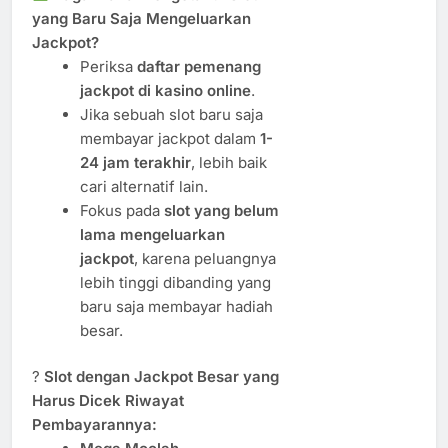
yang Baru Saja Mengeluarkan
Jackpot?
Periksa
daftar pemenang
jackpot di kasino online
.
Jika sebuah slot baru saja
membayar jackpot dalam
1-
24 jam terakhir
, lebih baik
cari alternatif lain.
Fokus pada
slot yang belum
lama mengeluarkan
jackpot
, karena peluangnya
lebih tinggi dibanding yang
baru saja membayar hadiah
besar.
?
Slot dengan Jackpot Besar yang
Harus Dicek Riwayat
Pembayarannya: