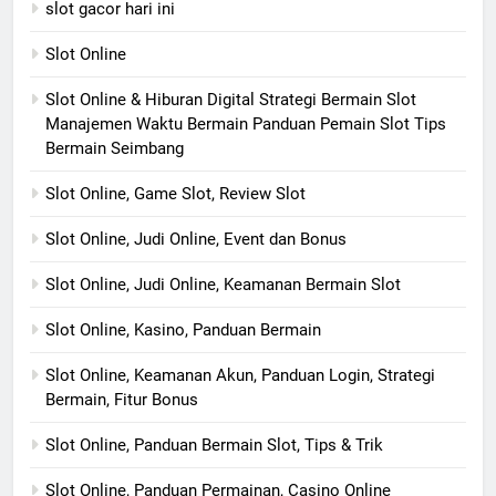
slot gacor hari ini
Slot Online
Slot Online & Hiburan Digital Strategi Bermain Slot
Manajemen Waktu Bermain Panduan Pemain Slot Tips
Bermain Seimbang
Slot Online, Game Slot, Review Slot
Slot Online, Judi Online, Event dan Bonus
Slot Online, Judi Online, Keamanan Bermain Slot
Slot Online, Kasino, Panduan Bermain
Slot Online, Keamanan Akun, Panduan Login, Strategi
Bermain, Fitur Bonus
Slot Online, Panduan Bermain Slot, Tips & Trik
Slot Online, Panduan Permainan, Casino Online