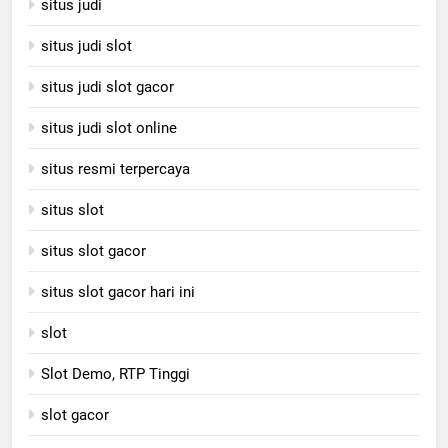
situs judi
situs judi slot
situs judi slot gacor
situs judi slot online
situs resmi terpercaya
situs slot
situs slot gacor
situs slot gacor hari ini
slot
Slot Demo, RTP Tinggi
slot gacor