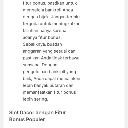
fitur bonus, pastikan untuk
mengelola bankroll Anda
dengan bijak. Jangan terlalu
tergoda untuk meningkatkan
taruhan hanya karena
adanya fitur bonus.
Sebaliknya, buatlah
anggaran yang sesuai dan
pastikan Anda tidak terbawa
suasana. Dengan
pengelolaan bankroll yang
baik, Anda dapat memainkan
lebih banyak putaran dan
memanfaatkan fitur bonus
lebih sering.
Slot Gacor dengan Fitur
Bonus Populer