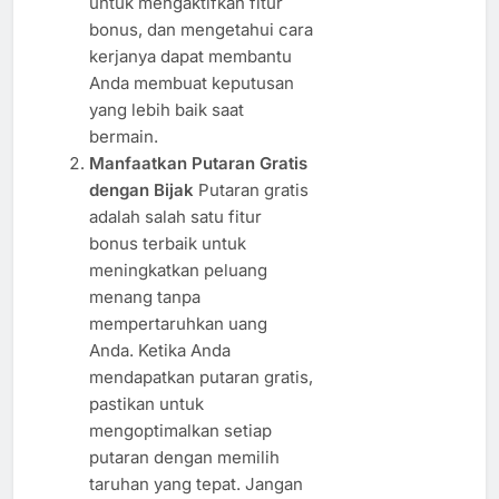
untuk mengaktifkan fitur
bonus, dan mengetahui cara
kerjanya dapat membantu
Anda membuat keputusan
yang lebih baik saat
bermain.
Manfaatkan Putaran Gratis
dengan Bijak
Putaran gratis
adalah salah satu fitur
bonus terbaik untuk
meningkatkan peluang
menang tanpa
mempertaruhkan uang
Anda. Ketika Anda
mendapatkan putaran gratis,
pastikan untuk
mengoptimalkan setiap
putaran dengan memilih
taruhan yang tepat. Jangan