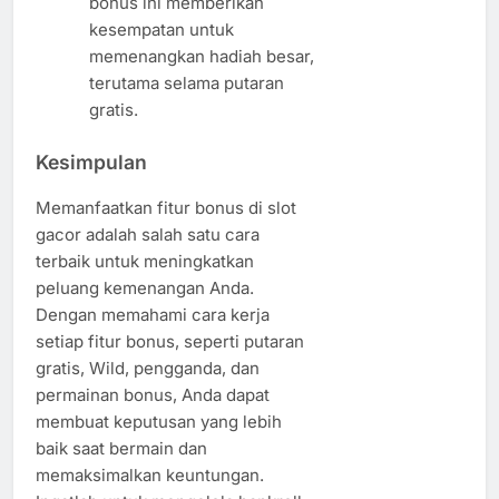
bonus ini memberikan
kesempatan untuk
memenangkan hadiah besar,
terutama selama putaran
gratis.
Kesimpulan
Memanfaatkan fitur bonus di slot
gacor adalah salah satu cara
terbaik untuk meningkatkan
peluang kemenangan Anda.
Dengan memahami cara kerja
setiap fitur bonus, seperti putaran
gratis, Wild, pengganda, dan
permainan bonus, Anda dapat
membuat keputusan yang lebih
baik saat bermain dan
memaksimalkan keuntungan.