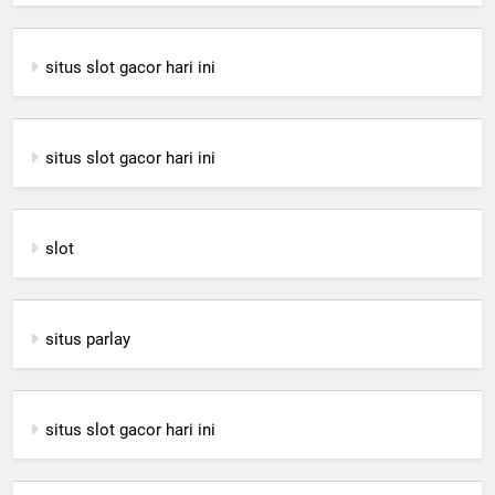
situs slot gacor hari ini
situs slot gacor hari ini
slot
situs parlay
situs slot gacor hari ini