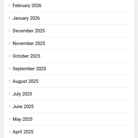
February 2026
January 2026
December 2025
November 2025
October 2025
September 2025
August 2025
July 2025
June 2025
May 2025
April 2025