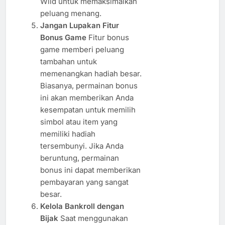
Wild untuk memaksimalkan
peluang menang.
Jangan Lupakan Fitur
Bonus Game
Fitur bonus
game memberi peluang
tambahan untuk
memenangkan hadiah besar.
Biasanya, permainan bonus
ini akan memberikan Anda
kesempatan untuk memilih
simbol atau item yang
memiliki hadiah
tersembunyi. Jika Anda
beruntung, permainan
bonus ini dapat memberikan
pembayaran yang sangat
besar.
Kelola Bankroll dengan
Bijak
Saat menggunakan