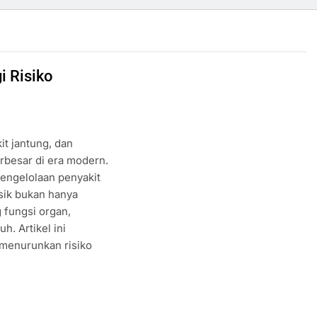
i Risiko
it jantung, dan
erbesar di era modern.
pengelolaan penyakit
fisik bukan hanya
 fungsi organ,
. Artikel ini
 menurunkan risiko