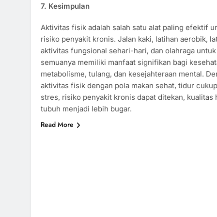
7. Kesimpulan
Aktivitas fisik adalah salah satu alat paling efektif
risiko penyakit kronis. Jalan kaki, latihan aerobik, l
aktivitas fungsional sehari-hari, dan olahraga untu
semuanya memiliki manfaat signifikan bagi kesehat
metabolisme, tulang, dan kesejahteraan mental. 
aktivitas fisik dengan pola makan sehat, tidur cuk
stres, risiko penyakit kronis dapat ditekan, kualita
tubuh menjadi lebih bugar.
Read More