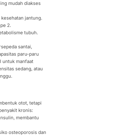
aling mudah diakses
 kesehatan jantung.
pe 2.
tabolisme tubuh.
ersepeda santai,
apasitas paru-paru
l untuk manfaat
nsitas sedang, atau
inggu.
bentuk otot, tetapi
enyakit kronis:
insulin, membantu
iko osteoporosis dan