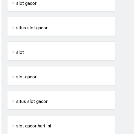
slot gacor
situs slot gacor
slot
slot gacor
situs slot gacor
slot gacor hari ini