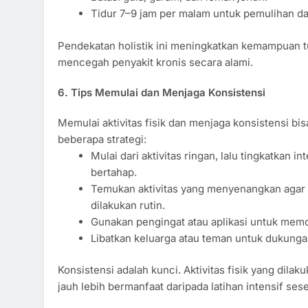
Tidur 7–9 jam per malam untuk pemulihan da
Pendekatan holistik ini meningkatkan kemampuan 
mencegah penyakit kronis secara alami.
6. Tips Memulai dan Menjaga Konsistensi
Memulai aktivitas fisik dan menjaga konsistensi bi
beberapa strategi:
Mulai dari aktivitas ringan, lalu tingkatkan in
bertahap.
Temukan aktivitas yang menyenangkan agar
dilakukan rutin.
Gunakan pengingat atau aplikasi untuk memo
Libatkan keluarga atau teman untuk dukungan
Konsistensi adalah kunci. Aktivitas fisik yang dilak
jauh lebih bermanfaat daripada latihan intensif sese