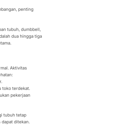
bangan, penting
ban tubuh, dumbbell,
dalah dua hingga tiga
utama.
rmal. Aktivitas
ehatan:
r.
 toko terdekat.
ukan pekerjaan
i tubuh tetap
 dapat ditekan.