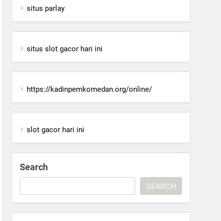
situs parlay
situs slot gacor hari ini
https://kadinpemkomedan.org/online/
slot gacor hari ini
Search
SEARCH