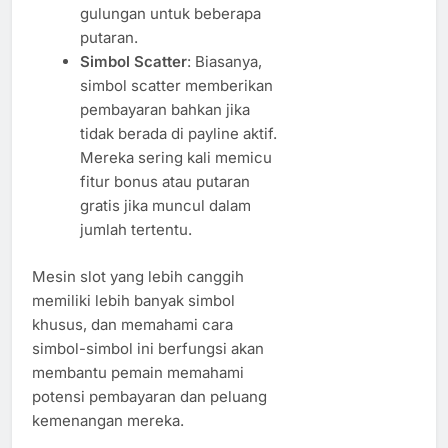
gulungan untuk beberapa
putaran.
Simbol Scatter
: Biasanya,
simbol scatter memberikan
pembayaran bahkan jika
tidak berada di payline aktif.
Mereka sering kali memicu
fitur bonus atau putaran
gratis jika muncul dalam
jumlah tertentu.
Mesin slot yang lebih canggih
memiliki lebih banyak simbol
khusus, dan memahami cara
simbol-simbol ini berfungsi akan
membantu pemain memahami
potensi pembayaran dan peluang
kemenangan mereka.