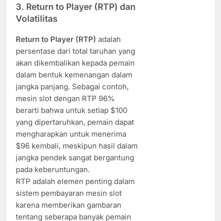
3.
Return to Player (RTP) dan
Volatilitas
Return to Player (RTP)
adalah
persentase dari total taruhan yang
akan dikembalikan kepada pemain
dalam bentuk kemenangan dalam
jangka panjang. Sebagai contoh,
mesin slot dengan RTP 96%
berarti bahwa untuk setiap $100
yang dipertaruhkan, pemain dapat
mengharapkan untuk menerima
$96 kembali, meskipun hasil dalam
jangka pendek sangat bergantung
pada keberuntungan.
RTP adalah elemen penting dalam
sistem pembayaran mesin slot
karena memberikan gambaran
tentang seberapa banyak pemain