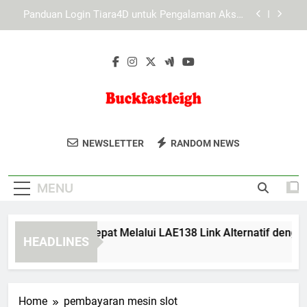
Skip
Dunia Virtual dan Masa Depan Gamer di Era
to
Teknologi
content
Teknologi Metaverse dan Potensinya dalam Dunia
Gaming
Panduan Akses Cepat Melalui LAE138 Link
Alternatif dengan Aman dan Praktis
Panduan Login Tiara4D untuk Pengalaman Akses
Platform yang Lebih Stabil
Buckfastleigh
Buckfastleigh Menyediakan Informasi
Dunia Virtual dan Masa Depan Gamer di Era
NEWSLETTER
RANDOM NEWS
Teknologi
Lengkap Tentang Komunitas Dan
Teknologi Metaverse dan Potensinya dalam Dunia
Kegiatan Lokal Di Area Buckfastleigh.
Gaming
MENU
nduan Akses Cepat Melalui LAE138 Link Alternatif dengan Am
HEADLINES
Months Ago
Home
pembayaran mesin slot