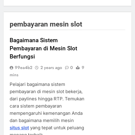
pembayaran mesin slot
Bagaimana Sistem
Pembayaran di Mesin Slot
Berfungsi
99ea4b2
2 years ago
0
9
mins
Pelajari bagaimana sistem
pembayaran di mesin slot bekerja,
dari paylines hingga RTP. Temukan
cara sistem pembayaran
mempengaruhi kemenangan Anda
dan bagaimana memilih mesin
situs slot
yang tepat untuk peluang
menang terbaik.