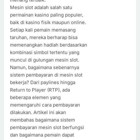
Mesin slot adalah salah satu
permainan kasino paling populer,
baik di kasino fisik maupun online.
Setiap kali pemain memasang
taruhan, mereka berharap bisa
memenangkan hadiah berdasarkan
kombinasi simbol tertentu yang
muncul di gulungan mesin slot.
Namun, bagaimana sebenarnya
sistem pembayaran di mesin slot
bekerja? Dari paylines hingga
Return to Player (RTP), ada
beberapa elemen yang
memengaruhi cara pembayaran
dilakukan. Artikel ini akan
membahas bagaimana sistem
pembayaran mesin slot berfungsi
dan bagaimana pemain dapat