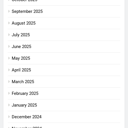
September 2025
August 2025
July 2025
June 2025
May 2025
April 2025
March 2025
February 2025
January 2025
December 2024