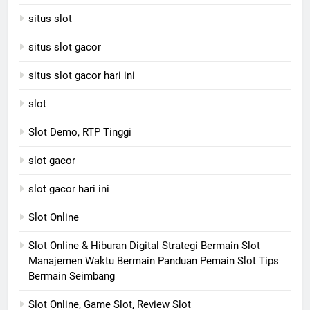
situs slot
situs slot gacor
situs slot gacor hari ini
slot
Slot Demo, RTP Tinggi
slot gacor
slot gacor hari ini
Slot Online
Slot Online & Hiburan Digital Strategi Bermain Slot
Manajemen Waktu Bermain Panduan Pemain Slot Tips
Bermain Seimbang
Slot Online, Game Slot, Review Slot