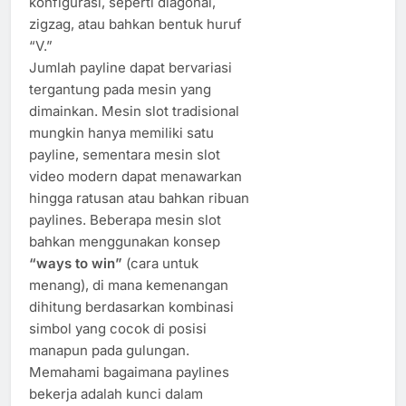
konfigurasi, seperti diagonal,
zigzag, atau bahkan bentuk huruf
“V.”
Jumlah payline dapat bervariasi
tergantung pada mesin yang
dimainkan. Mesin slot tradisional
mungkin hanya memiliki satu
payline, sementara mesin slot
video modern dapat menawarkan
hingga ratusan atau bahkan ribuan
paylines. Beberapa mesin slot
bahkan menggunakan konsep
“ways to win”
(cara untuk
menang), di mana kemenangan
dihitung berdasarkan kombinasi
simbol yang cocok di posisi
manapun pada gulungan.
Memahami bagaimana paylines
bekerja adalah kunci dalam