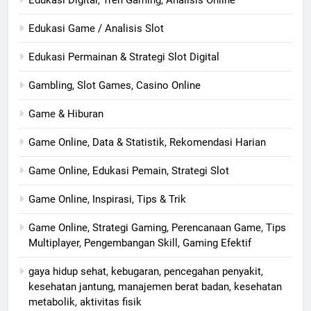
Edukasi Digital, Tren Gaming, Analisis Online
Edukasi Game / Analisis Slot
Edukasi Permainan & Strategi Slot Digital
Gambling, Slot Games, Casino Online
Game & Hiburan
Game Online, Data & Statistik, Rekomendasi Harian
Game Online, Edukasi Pemain, Strategi Slot
Game Online, Inspirasi, Tips & Trik
Game Online, Strategi Gaming, Perencanaan Game, Tips
Multiplayer, Pengembangan Skill, Gaming Efektif
gaya hidup sehat, kebugaran, pencegahan penyakit,
kesehatan jantung, manajemen berat badan, kesehatan
metabolik, aktivitas fisik