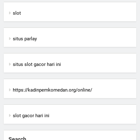
slot
situs parlay
situs slot gacor hari ini
https://kadinpemkomedan.org/online/
slot gacor hari ini
Search