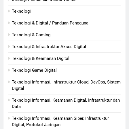
Teknologi
Teknologi & Digital / Panduan Pengguna
Teknologi & Gaming
Teknologi & Infrastruktur Akses Digital
Teknologi & Keamanan Digital
Teknologi Game Digital
Teknologi Informasi, Infrastruktur Cloud, DevOps, Sistem
Digital
Teknologi Informasi, Keamanan Digital, Infrastruktur dan
Data
Teknologi Informasi, Keamanan Siber, Infrastruktur
Digital, Protokol Jaringan