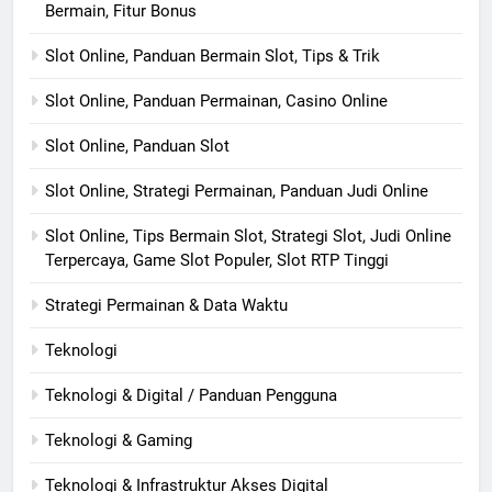
Bermain, Fitur Bonus
Slot Online, Panduan Bermain Slot, Tips & Trik
Slot Online, Panduan Permainan, Casino Online
Slot Online, Panduan Slot
Slot Online, Strategi Permainan, Panduan Judi Online
Slot Online, Tips Bermain Slot, Strategi Slot, Judi Online
Terpercaya, Game Slot Populer, Slot RTP Tinggi
Strategi Permainan & Data Waktu
Teknologi
Teknologi & Digital / Panduan Pengguna
Teknologi & Gaming
Teknologi & Infrastruktur Akses Digital