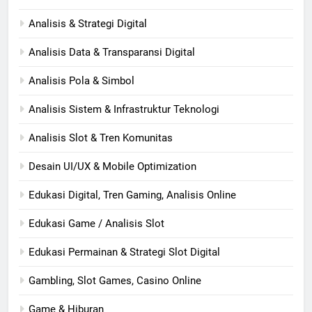
Analisis & Strategi Digital
Analisis Data & Transparansi Digital
Analisis Pola & Simbol
Analisis Sistem & Infrastruktur Teknologi
Analisis Slot & Tren Komunitas
Desain UI/UX & Mobile Optimization
Edukasi Digital, Tren Gaming, Analisis Online
Edukasi Game / Analisis Slot
Edukasi Permainan & Strategi Slot Digital
Gambling, Slot Games, Casino Online
Game & Hiburan