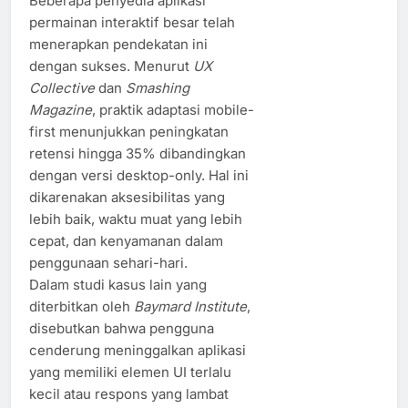
Beberapa penyedia aplikasi
permainan interaktif besar telah
menerapkan pendekatan ini
dengan sukses. Menurut
UX
Collective
dan
Smashing
Magazine
, praktik adaptasi mobile-
first menunjukkan peningkatan
retensi hingga 35% dibandingkan
dengan versi desktop-only. Hal ini
dikarenakan aksesibilitas yang
lebih baik, waktu muat yang lebih
cepat, dan kenyamanan dalam
penggunaan sehari-hari.
Dalam studi kasus lain yang
diterbitkan oleh
Baymard Institute
,
disebutkan bahwa pengguna
cenderung meninggalkan aplikasi
yang memiliki elemen UI terlalu
kecil atau respons yang lambat