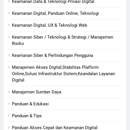
Keamanan Data & Teknologi Privasi Digital
Keamanan Digital, Panduan Online, Teknologi
Keamanan Digital, UX & Teknologi Web
Keamanan Siber / Teknologi & Strategi / Manajemen
Risiko
Keamanan Siber & Perlindungan Pengguna
Manajemen Akses Digital,Stabilitas Platform
Online,Solusi Infrastruktur Sistem,Keandalan Layanan
Digital
Manajemen Sumber Daya
Panduan & Edukasi
Panduan & Tips
Panduan Akses Cepat dan Keamanan Digital