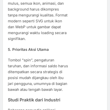
mulus, semua ikon, animasi, dan
background harus dikompres
tanpa mengurangi kualitas. Format
modern seperti SVG untuk ikon
dan WebP untuk gambar dapat
mengurangi waktu loading secara
signifikan.
5.
Prioritas Aksi Utama
Tombol “spin”, pengaturan
taruhan, dan informasi saldo harus
ditempatkan secara strategis di
posisi mudah dijangkau oleh ibu
jari pengguna, umumnya di bagian
bawah atau tengah bawah layar.
Studi Praktik dari Industri