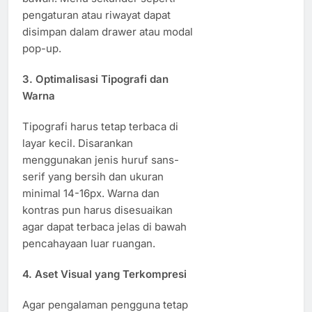
pengaturan atau riwayat dapat
disimpan dalam drawer atau modal
pop-up.
3.
Optimalisasi Tipografi dan
Warna
Tipografi harus tetap terbaca di
layar kecil. Disarankan
menggunakan jenis huruf sans-
serif yang bersih dan ukuran
minimal 14-16px. Warna dan
kontras pun harus disesuaikan
agar dapat terbaca jelas di bawah
pencahayaan luar ruangan.
4.
Aset Visual yang Terkompresi
Agar pengalaman pengguna tetap