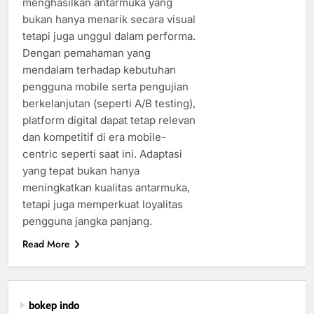
menghasilkan antarmuka yang
bukan hanya menarik secara visual
tetapi juga unggul dalam performa.
Dengan pemahaman yang
mendalam terhadap kebutuhan
pengguna mobile serta pengujian
berkelanjutan (seperti A/B testing),
platform digital dapat tetap relevan
dan kompetitif di era mobile-
centric seperti saat ini. Adaptasi
yang tepat bukan hanya
meningkatkan kualitas antarmuka,
tetapi juga memperkuat loyalitas
pengguna jangka panjang.
Read More
bokep indo