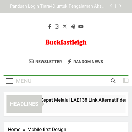
Platform yang Lebih Stabil
Skip
Dunia Virtual dan Masa Depan Gamer di Era
to
Teknologi
content
Teknologi Metaverse dan Potensinya dalam Dunia
Gaming
Panduan Akses Cepat Melalui LAE138 Link
Alternatif dengan Aman dan Praktis
Panduan Login Tiara4D untuk Pengalaman Akses
Platform yang Lebih Stabil
Buckfastleigh
Buckfastleigh Menyediakan Informasi
Dunia Virtual dan Masa Depan Gamer di Era
NEWSLETTER
RANDOM NEWS
Teknologi
Lengkap Tentang Komunitas Dan
Kegiatan Lokal Di Area Buckfastleigh.
Teknologi Metaverse dan Potensinya dalam Dunia
Gaming
MENU
Panduan Akses Cepat Melalui LAE138 Link Alternatif dengan 
HEADLINES
3 Months Ago
Home
Mobile-first Design