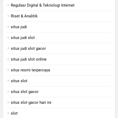
Regulasi Digital & Teknologi Internet
Riset & Analitik
situs judi
situs judi slot
situs judi slot gacor
situs judi slot online
situs resmi terpercaya
situs slot
situs slot gacor
situs slot gacor hari ini
slot