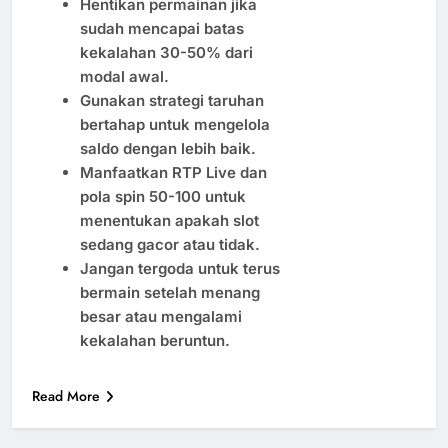
Hentikan permainan jika
sudah mencapai batas
kekalahan 30-50% dari
modal awal.
Gunakan strategi taruhan
bertahap untuk mengelola
saldo dengan lebih baik.
Manfaatkan RTP Live dan
pola spin 50-100 untuk
menentukan apakah slot
sedang gacor atau tidak.
Jangan tergoda untuk terus
bermain setelah menang
besar atau mengalami
kekalahan beruntun.
Read More