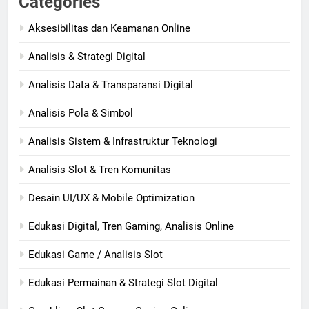
Categories
Aksesibilitas dan Keamanan Online
Analisis & Strategi Digital
Analisis Data & Transparansi Digital
Analisis Pola & Simbol
Analisis Sistem & Infrastruktur Teknologi
Analisis Slot & Tren Komunitas
Desain UI/UX & Mobile Optimization
Edukasi Digital, Tren Gaming, Analisis Online
Edukasi Game / Analisis Slot
Edukasi Permainan & Strategi Slot Digital