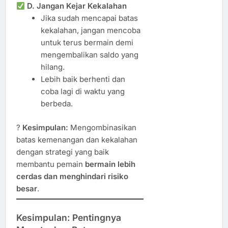
D. Jangan Kejar Kekalahan
Jika sudah mencapai batas
kekalahan, jangan mencoba
untuk terus bermain demi
mengembalikan saldo yang
hilang.
Lebih baik berhenti dan
coba lagi di waktu yang
berbeda.
?
Kesimpulan:
Mengombinasikan
batas kemenangan dan kekalahan
dengan strategi yang baik
membantu pemain
bermain lebih
cerdas dan menghindari risiko
besar
.
Kesimpulan: Pentingnya