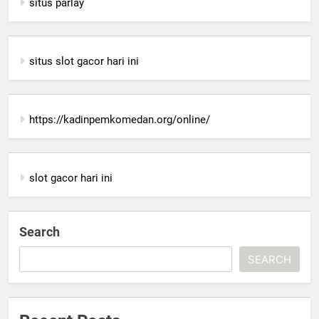
situs parlay
situs slot gacor hari ini
https://kadinpemkomedan.org/online/
slot gacor hari ini
Search
SEARCH