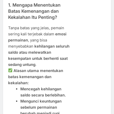
1. Mengapa Menentukan
Batas Kemenangan dan
Kekalahan Itu Penting?
Tanpa batas yang jelas, pemain
sering kali terjebak dalam
emosi
permainan
, yang bisa
menyebabkan
kehilangan seluruh
saldo atau melewatkan
kesempatan untuk berhenti saat
sedang untung
.
Alasan utama menentukan
batas kemenangan dan
kekalahan:
Mencegah kehilangan
saldo secara berlebihan.
Mengunci keuntungan
sebelum permainan
berubah menjadi rugi.