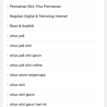
Permainan Slot, Fitur Permainan
Regulasi Digital & Teknologi Internet
Riset & Analitik
situs judi
situs judi slot
situs judi slot gacor
situs judi slot online
situs resmi terpercaya
situs slot
situs slot gacor
situs slot gacor hari ini