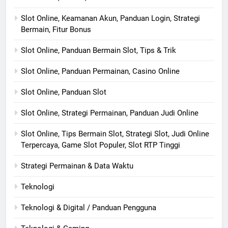
Slot Online, Keamanan Akun, Panduan Login, Strategi
Bermain, Fitur Bonus
Slot Online, Panduan Bermain Slot, Tips & Trik
Slot Online, Panduan Permainan, Casino Online
Slot Online, Panduan Slot
Slot Online, Strategi Permainan, Panduan Judi Online
Slot Online, Tips Bermain Slot, Strategi Slot, Judi Online
Terpercaya, Game Slot Populer, Slot RTP Tinggi
Strategi Permainan & Data Waktu
Teknologi
Teknologi & Digital / Panduan Pengguna