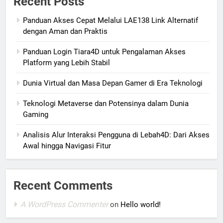
Recent Posts
Panduan Akses Cepat Melalui LAE138 Link Alternatif
dengan Aman dan Praktis
Panduan Login Tiara4D untuk Pengalaman Akses
Platform yang Lebih Stabil
Dunia Virtual dan Masa Depan Gamer di Era Teknologi
Teknologi Metaverse dan Potensinya dalam Dunia
Gaming
Analisis Alur Interaksi Pengguna di Lebah4D: Dari Akses
Awal hingga Navigasi Fitur
Recent Comments
A WordPress Commenter
on
Hello world!