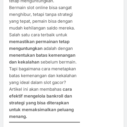
tetap menguntungkan.
Bermain slot online bisa sangat
menghibur, tetapi tanpa strategi
yang tepat, pemain bisa dengan
mudah kehilangan saldo mereka.
Salah satu cara terbaik untuk
memastikan permainan tetap
menguntungkan
adalah dengan
menentukan batas kemenangan
dan kekalahan
sebelum bermain.
Tapi bagaimana cara menetapkan
batas kemenangan dan kekalahan
yang ideal dalam slot gacor?
Artikel ini akan membahas
cara
efektif mengelola bankroll dan
strategi yang bisa diterapkan
untuk memaksimalkan peluang
menang.