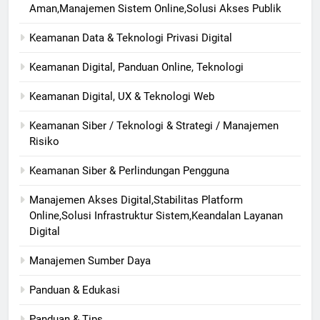
Aman,Manajemen Sistem Online,Solusi Akses Publik
Keamanan Data & Teknologi Privasi Digital
Keamanan Digital, Panduan Online, Teknologi
Keamanan Digital, UX & Teknologi Web
Keamanan Siber / Teknologi & Strategi / Manajemen
Risiko
Keamanan Siber & Perlindungan Pengguna
Manajemen Akses Digital,Stabilitas Platform
Online,Solusi Infrastruktur Sistem,Keandalan Layanan
Digital
Manajemen Sumber Daya
Panduan & Edukasi
Panduan & Tips