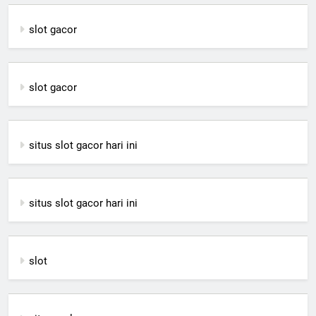
slot gacor
slot gacor
situs slot gacor hari ini
situs slot gacor hari ini
slot