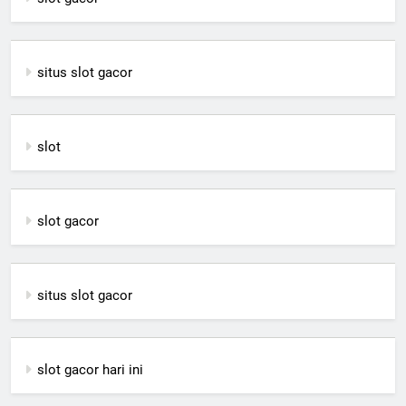
situs slot gacor
slot
slot gacor
situs slot gacor
slot gacor hari ini