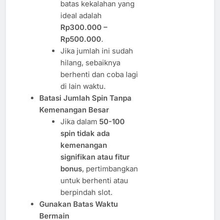
batas kekalahan yang
ideal adalah
Rp300.000 –
Rp500.000
.
Jika jumlah ini sudah
hilang, sebaiknya
berhenti dan coba lagi
di lain waktu.
Batasi Jumlah Spin Tanpa
Kemenangan Besar
Jika dalam
50-100
spin tidak ada
kemenangan
signifikan atau fitur
bonus
, pertimbangkan
untuk berhenti atau
berpindah slot.
Gunakan Batas Waktu
Bermain