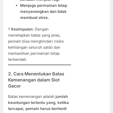
Menjaga permainan tetap
menyenangkan dan tidak
membuat stres.
?
Kesimpulan:
Dengan
menetapkan batas yang jelas,
pemain bisa menghindari risiko
kehilangan seluruh saldo dan
memastikan permainan tetap
terkendali.
2. Cara Menentukan Batas
Kemenangan dalam Slot
Gacor
Batas kemenangan adalah
jumlah
keuntungan tertentu yang, ketika
tercapai, pemain harus berhenti