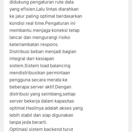
didukung pengaturan rute data
yang efisien.Lalu lintas diarahkan
ke jalur paling optimal berdasarkan
kondisi real time.Pengaturan ini
membantu menjaga koneksi tetap
lancar dan mengurangi risiko
keterlambatan respons.
Distribusi beban menjadi bagian
integral dari kesiapan
sistem.Sistem load balancing
mendistribusikan permintaan
pengguna secara merata ke
beberapa server aktif.Dengan
distribusi yang seimbang,setiap
server bekerja dalam kapasitas
optimal.Hasilnya adalah akses yang
lebih stabil dan siap digunakan
tanpa jeda berarti.
Optimasi sistem backend turut