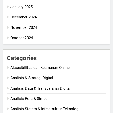
January 2025
December 2024
November 2024
October 2024
Categories
Aksesibilitas dan Keamanan Online
Analisis & Strategi Digital
Analisis Data & Transparansi Digital
Analisis Pola & Simbol
Analisis Sistem & Infrastruktur Teknologi