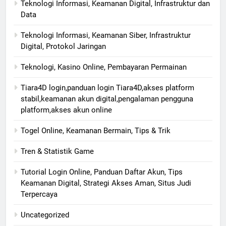
Teknologi Informasi, Keamanan Digital, Infrastruktur dan
Data
Teknologi Informasi, Keamanan Siber, Infrastruktur
Digital, Protokol Jaringan
Teknologi, Kasino Online, Pembayaran Permainan
Tiara4D login,panduan login Tiara4D,akses platform
stabil,keamanan akun digital,pengalaman pengguna
platform,akses akun online
Togel Online, Keamanan Bermain, Tips & Trik
Tren & Statistik Game
Tutorial Login Online, Panduan Daftar Akun, Tips
Keamanan Digital, Strategi Akses Aman, Situs Judi
Terpercaya
Uncategorized