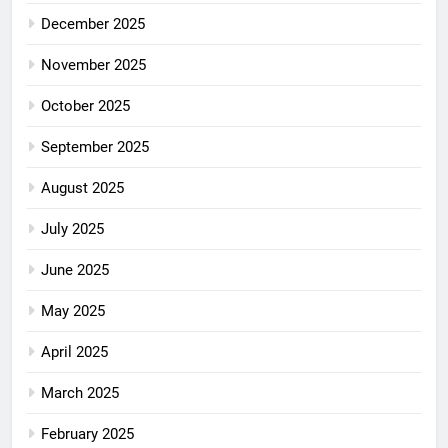
December 2025
November 2025
October 2025
September 2025
August 2025
July 2025
June 2025
May 2025
April 2025
March 2025
February 2025