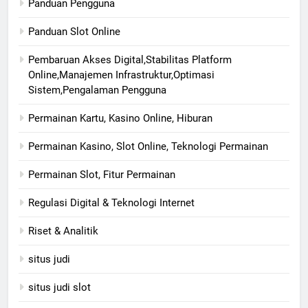
Panduan Pengguna
Panduan Slot Online
Pembaruan Akses Digital,Stabilitas Platform
Online,Manajemen Infrastruktur,Optimasi
Sistem,Pengalaman Pengguna
Permainan Kartu, Kasino Online, Hiburan
Permainan Kasino, Slot Online, Teknologi Permainan
Permainan Slot, Fitur Permainan
Regulasi Digital & Teknologi Internet
Riset & Analitik
situs judi
situs judi slot