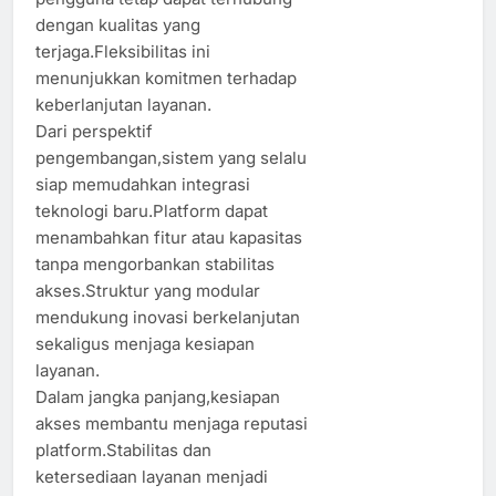
dengan kualitas yang
terjaga.Fleksibilitas ini
menunjukkan komitmen terhadap
keberlanjutan layanan.
Dari perspektif
pengembangan,sistem yang selalu
siap memudahkan integrasi
teknologi baru.Platform dapat
menambahkan fitur atau kapasitas
tanpa mengorbankan stabilitas
akses.Struktur yang modular
mendukung inovasi berkelanjutan
sekaligus menjaga kesiapan
layanan.
Dalam jangka panjang,kesiapan
akses membantu menjaga reputasi
platform.Stabilitas dan
ketersediaan layanan menjadi