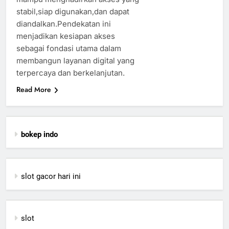
stabil,siap digunakan,dan dapat
diandalkan.Pendekatan ini
menjadikan kesiapan akses
sebagai fondasi utama dalam
membangun layanan digital yang
terpercaya dan berkelanjutan.
Read More
bokep indo
slot gacor hari ini
slot