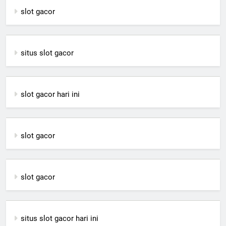
slot gacor
situs slot gacor
slot gacor hari ini
slot gacor
slot gacor
situs slot gacor hari ini