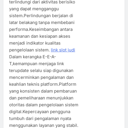
terlindungi dari aktivitas berisiko
yang dapat mengganggu
sistem.Perlindungan berjalan di
latar belakang tanpa membebani
performa.Keseimbangan antara
keamanan dan kesiapan akses
menjadi indikator kualitas
pengelolaan sistem.
link slot judi
Dalam kerangka E-E-A-
T,kemampuan menjaga link
terupdate selalu siap digunakan
mencerminkan pengalaman dan
keahlian teknis platform.Platform
yang konsisten dalam pembaruan
dan pemeliharaan menunjukkan
otoritas dalam pengelolaan sistem
digital.Kepercayaan pengguna
tumbuh dari pengalaman nyata
menggunakan layanan yang stabil.