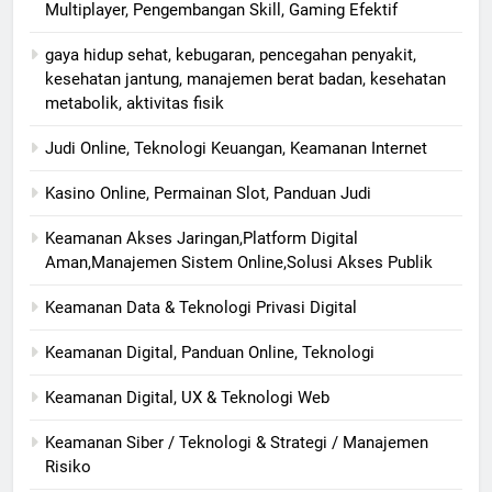
Multiplayer, Pengembangan Skill, Gaming Efektif
gaya hidup sehat, kebugaran, pencegahan penyakit,
kesehatan jantung, manajemen berat badan, kesehatan
metabolik, aktivitas fisik
Judi Online, Teknologi Keuangan, Keamanan Internet
Kasino Online, Permainan Slot, Panduan Judi
Keamanan Akses Jaringan,Platform Digital
Aman,Manajemen Sistem Online,Solusi Akses Publik
Keamanan Data & Teknologi Privasi Digital
Keamanan Digital, Panduan Online, Teknologi
Keamanan Digital, UX & Teknologi Web
Keamanan Siber / Teknologi & Strategi / Manajemen
Risiko