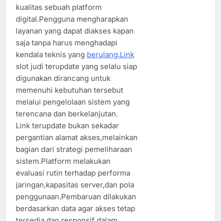
kualitas sebuah platform
digital.Pengguna mengharapkan
layanan yang dapat diakses kapan
saja tanpa harus menghadapi
kendala teknis yang
berulang.Link
slot judi terupdate yang selalu siap
digunakan dirancang untuk
memenuhi kebutuhan tersebut
melalui pengelolaan sistem yang
terencana dan berkelanjutan.
Link terupdate bukan sekadar
pergantian alamat akses,melainkan
bagian dari strategi pemeliharaan
sistem.Platform melakukan
evaluasi rutin terhadap performa
jaringan,kapasitas server,dan pola
penggunaan.Pembaruan dilakukan
berdasarkan data agar akses tetap
tersedia dan responsif dalam