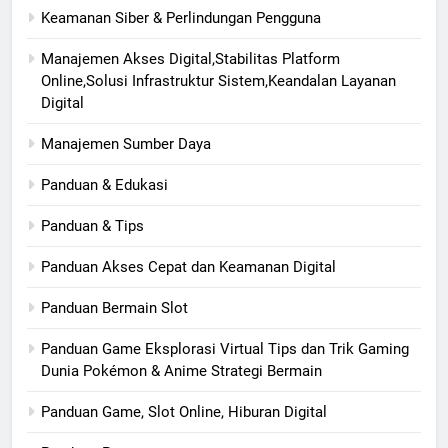
Keamanan Siber & Perlindungan Pengguna
Manajemen Akses Digital,Stabilitas Platform
Online,Solusi Infrastruktur Sistem,Keandalan Layanan
Digital
Manajemen Sumber Daya
Panduan & Edukasi
Panduan & Tips
Panduan Akses Cepat dan Keamanan Digital
Panduan Bermain Slot
Panduan Game Eksplorasi Virtual Tips dan Trik Gaming
Dunia Pokémon & Anime Strategi Bermain
Panduan Game, Slot Online, Hiburan Digital