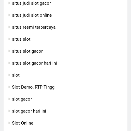
situs judi slot gacor
situs judi slot online
situs resmi terpercaya
situs slot
situs slot gacor
situs slot gacor hari ini
slot
Slot Demo, RTP Tinggi
slot gacor
slot gacor hari ini
Slot Online