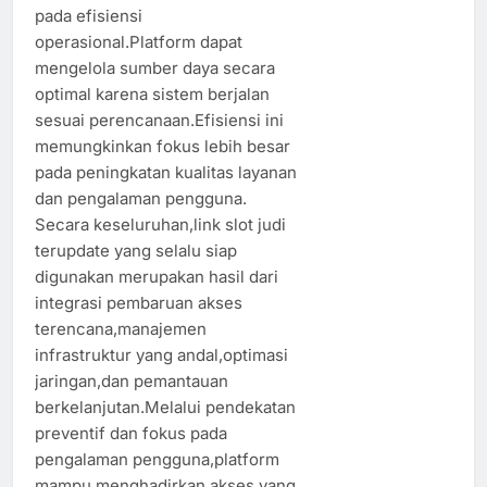
pada efisiensi
operasional.Platform dapat
mengelola sumber daya secara
optimal karena sistem berjalan
sesuai perencanaan.Efisiensi ini
memungkinkan fokus lebih besar
pada peningkatan kualitas layanan
dan pengalaman pengguna.
Secara keseluruhan,link slot judi
terupdate yang selalu siap
digunakan merupakan hasil dari
integrasi pembaruan akses
terencana,manajemen
infrastruktur yang andal,optimasi
jaringan,dan pemantauan
berkelanjutan.Melalui pendekatan
preventif dan fokus pada
pengalaman pengguna,platform
mampu menghadirkan akses yang