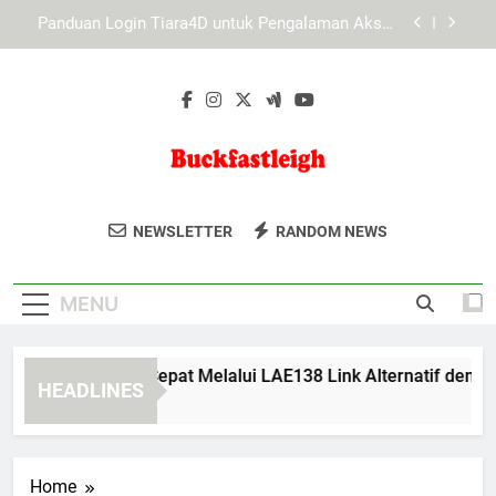
Skip
Dunia Virtual dan Masa Depan Gamer di Era
to
Teknologi
content
Teknologi Metaverse dan Potensinya dalam Dunia
Gaming
Panduan Akses Cepat Melalui LAE138 Link
Alternatif dengan Aman dan Praktis
Panduan Login Tiara4D untuk Pengalaman Akses
Platform yang Lebih Stabil
Buckfastleigh
Buckfastleigh Menyediakan Informasi
Dunia Virtual dan Masa Depan Gamer di Era
NEWSLETTER
RANDOM NEWS
Teknologi
Lengkap Tentang Komunitas Dan
Teknologi Metaverse dan Potensinya dalam Dunia
Kegiatan Lokal Di Area Buckfastleigh.
Gaming
MENU
anduan Akses Cepat Melalui LAE138 Link Alternatif dengan A
HEADLINES
 Months Ago
Home