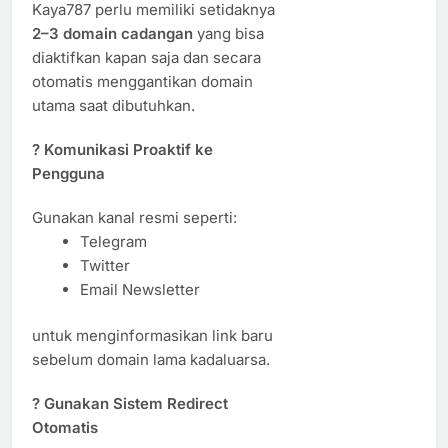
Kaya787 perlu memiliki setidaknya
2–3 domain cadangan
yang bisa
diaktifkan kapan saja dan secara
otomatis menggantikan domain
utama saat dibutuhkan.
?
Komunikasi Proaktif ke
Pengguna
Gunakan kanal resmi seperti:
Telegram
Twitter
Email Newsletter
untuk menginformasikan link baru
sebelum domain lama kadaluarsa.
?
Gunakan Sistem Redirect
Otomatis