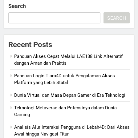
Search
SEARCH
Recent Posts
Panduan Akses Cepat Melalui LAE138 Link Alternatif
dengan Aman dan Praktis
Panduan Login Tiara4D untuk Pengalaman Akses
Platform yang Lebih Stabil
Dunia Virtual dan Masa Depan Gamer di Era Teknologi
Teknologi Metaverse dan Potensinya dalam Dunia
Gaming
Analisis Alur Interaksi Pengguna di Lebah4D: Dari Akses
Awal hingga Navigasi Fitur