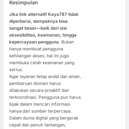
Kesimpulan
Jika link alternatif Kaya787 tidak
diperbarui, dampaknya bisa
sangat besar—baik dari sisi
aksesibilitas, keamanan, hingga
kepercayaan pengguna.
Bukan
hanya membuat pengguna
kehilangan akses, hal ini juga
membuka celah keamanan yang
serius.
Agar layanan tetap andal dan aman,
pembaruan domain harus
dilakukan secara proaktif dan
terkoordinasi. Pengguna pun harus
bijak dalam mencari informasi
hanya dari sumber terpercaya.
Dalam dunia digital yang bergerak
cepat dan penuh tantangan,