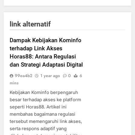
link alternatif
Dampak Kebijakan Kominfo
terhadap Link Akses
Horas88: Antara Regulasi
dan Strategi Adaptasi Digital
99ea4b2
1 year ago
0
6
mins
Kebijakan Kominfo berpengaruh
besar terhadap akses ke platform
seperti Horas88. Artikel ini
membahas bagaimana regulasi
tersebut memengaruhi link akses,
serta respons adaptif yang