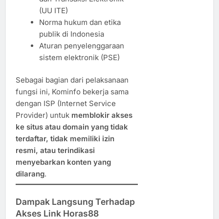
(UU ITE)
Norma hukum dan etika
publik di Indonesia
Aturan penyelenggaraan
sistem elektronik (PSE)
Sebagai bagian dari pelaksanaan
fungsi ini, Kominfo bekerja sama
dengan ISP (Internet Service
Provider) untuk
memblokir akses
ke situs atau domain yang tidak
terdaftar, tidak memiliki izin
resmi, atau terindikasi
menyebarkan konten yang
dilarang
.
Dampak Langsung Terhadap
Akses Link Horas88