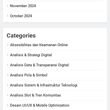
November 2024
October 2024
Categories
Aksesibilitas dan Keamanan Online
Analisis & Strategi Digital
Analisis Data & Transparansi Digital
Analisis Pola & Simbol
Analisis Sistem & Infrastruktur Teknologi
Analisis Slot & Tren Komunitas
Desain UI/UX & Mobile Optimization