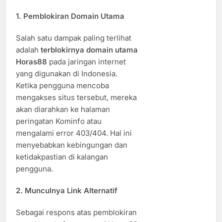
1.
Pemblokiran Domain Utama
Salah satu dampak paling terlihat
adalah
terblokirnya domain utama
Horas88
pada jaringan internet
yang digunakan di Indonesia.
Ketika pengguna mencoba
mengakses situs tersebut, mereka
akan diarahkan ke halaman
peringatan Kominfo atau
mengalami error 403/404. Hal ini
menyebabkan kebingungan dan
ketidakpastian di kalangan
pengguna.
2.
Munculnya Link Alternatif
Sebagai respons atas pemblokiran