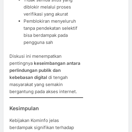
diblokir melalui proses
verifikasi yang akurat
Pemblokiran menyeluruh
tanpa pendekatan selektif
bisa berdampak pada
pengguna sah
Diskusi ini menempatkan
pentingnya
keseimbangan antara
perlindungan publik dan
kebebasan digital
di tengah
masyarakat yang semakin
bergantung pada akses internet.
Kesimpulan
Kebijakan Kominfo jelas
berdampak signifikan terhadap