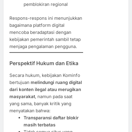
pemblokiran regional
Respons-respons ini menunjukkan
bagaimana platform digital
mencoba beradaptasi dengan
kebijakan pemerintah sambil tetap
menjaga pengalaman pengguna.
Perspektif Hukum dan Etika
Secara hukum, kebijakan Kominfo
bertujuan
melindungi ruang digital
dari konten ilegal atau merugikan
masyarakat
, namun pada saat
yang sama, banyak kritik yang
menyatakan bahwa:
Transparansi daftar blokir
masih terbatas
Tidak semua situs yang