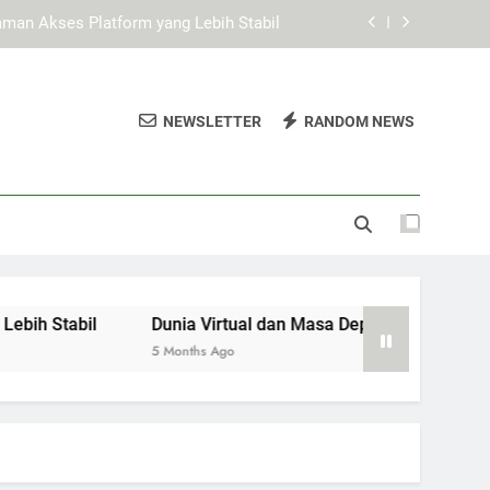
man Akses Platform yang Lebih Stabil
dan Masa Depan Gamer di Era Teknologi
e dan Potensinya dalam Dunia Gaming
NEWSLETTER
RANDOM NEWS
k Alternatif dengan Aman dan Praktis
iatan Lokal Di Area Buckfastleigh.
man Akses Platform yang Lebih Stabil
dan Masa Depan Gamer di Era Teknologi
e dan Potensinya dalam Dunia Gaming
Dunia Virtual dan Masa Depan Gamer di Era Teknologi
5 Months Ago