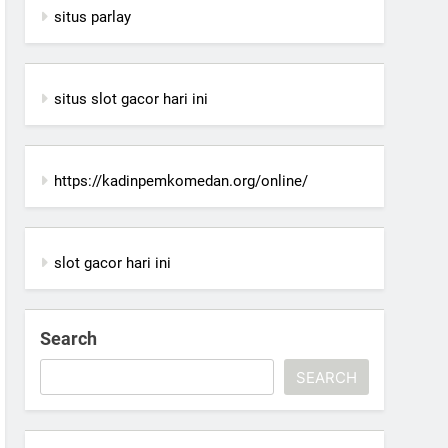
situs parlay
situs slot gacor hari ini
https://kadinpemkomedan.org/online/
slot gacor hari ini
Search
SEARCH