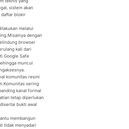
im teknis yang
gal, sistem akan
daftar blokir
dilakukan melalui
hing.Misalnya dengan
elindung browser
rulang kali dari
ti Google Safe
sehingga muncul
engaksesnya.
nal komunitas resmi
an.Komunitas sering
ibanding kanal formal
tian tetap diperlukan
disertai bukti awal
embantu membangun
li tidak menyadari