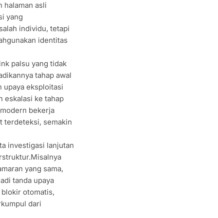
 halaman asli
si yang
lah individu, tetapi
ahgunakan identitas
nk palsu yang tidak
adikannya tahap awal
 upaya eksploitasi
 eskalasi ke tahap
 modern bekerja
t terdeteksi, semakin
a investigasi lanjutan
erstruktur.Misalnya
yamaran yang sama,
adi tanda upaya
blokir otomatis,
rkumpul dari