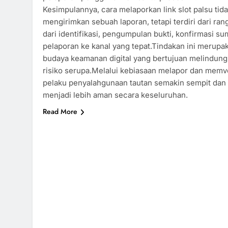
Kesimpulannya, cara melaporkan link slot palsu tid
mengirimkan sebuah laporan, tetapi terdiri dari ran
dari identifikasi, pengumpulan bukti, konfirmasi su
pelaporan ke kanal yang tepat.Tindakan ini merupak
budaya keamanan digital yang bertujuan melindungi
risiko serupa.Melalui kebiasaan melapor dan memve
pelaku penyalahgunaan tautan semakin sempit dan 
menjadi lebih aman secara keseluruhan.
Read More