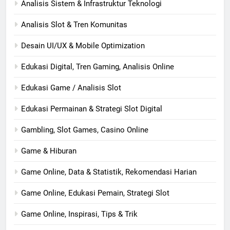
Analisis Sistem & Infrastruktur Teknologi
Analisis Slot & Tren Komunitas
Desain UI/UX & Mobile Optimization
Edukasi Digital, Tren Gaming, Analisis Online
Edukasi Game / Analisis Slot
Edukasi Permainan & Strategi Slot Digital
Gambling, Slot Games, Casino Online
Game & Hiburan
Game Online, Data & Statistik, Rekomendasi Harian
Game Online, Edukasi Pemain, Strategi Slot
Game Online, Inspirasi, Tips & Trik