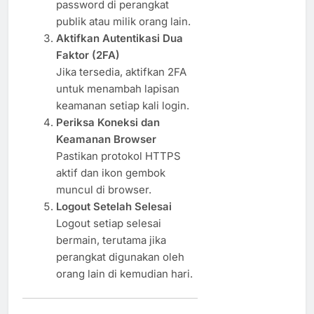
password di perangkat
publik atau milik orang lain.
Aktifkan Autentikasi Dua
Faktor (2FA)
Jika tersedia, aktifkan 2FA
untuk menambah lapisan
keamanan setiap kali login.
Periksa Koneksi dan
Keamanan Browser
Pastikan protokol HTTPS
aktif dan ikon gembok
muncul di browser.
Logout Setelah Selesai
Logout setiap selesai
bermain, terutama jika
perangkat digunakan oleh
orang lain di kemudian hari.