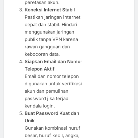
peretasan akun.
Koneksi Internet Stabil
Pastikan jaringan internet
cepat dan stabil. Hindari
menggunakan jaringan
publik tanpa VPN karena
rawan gangguan dan
kebocoran data.
Siapkan Email dan Nomor
Telepon Aktif
Email dan nomor telepon
digunakan untuk verifikasi
akun dan pemulihan
password jika terjadi
kendala login.
Buat Password Kuat dan
Unik
Gunakan kombinasi huruf
besar, huruf kecil, angka,