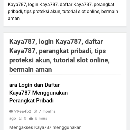
Kaya787, login Kaya787, daftar Kaya787, perangkat
pribadi, tips proteksi akun, tutorial slot online, bermain
aman
Kaya787, login Kaya787, daftar
Kaya787, perangkat pribadi, tips
proteksi akun, tutorial slot online,
bermain aman
ara Login dan Daftar
Kaya787 Menggunakan
Perangkat Pribadi
99ea4b2
7 months
ago
0
6 mins
Mengakses Kaya787 menggunakan