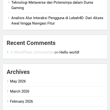
Teknologi Metaverse dan Potensinya dalam Dunia
Gaming
Analisis Alur Interaksi Pengguna di Lebah4D: Dari Akses
Awal hingga Navigasi Fitur
Recent Comments
A WordPress Commenter
on
Hello world!
Archives
May 2026
March 2026
February 2026