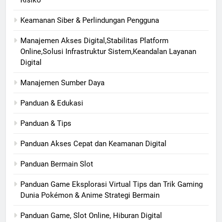
Keamanan Siber & Perlindungan Pengguna
Manajemen Akses Digital,Stabilitas Platform
Online,Solusi Infrastruktur Sistem,Keandalan Layanan
Digital
Manajemen Sumber Daya
Panduan & Edukasi
Panduan & Tips
Panduan Akses Cepat dan Keamanan Digital
Panduan Bermain Slot
Panduan Game Eksplorasi Virtual Tips dan Trik Gaming
Dunia Pokémon & Anime Strategi Bermain
Panduan Game, Slot Online, Hiburan Digital