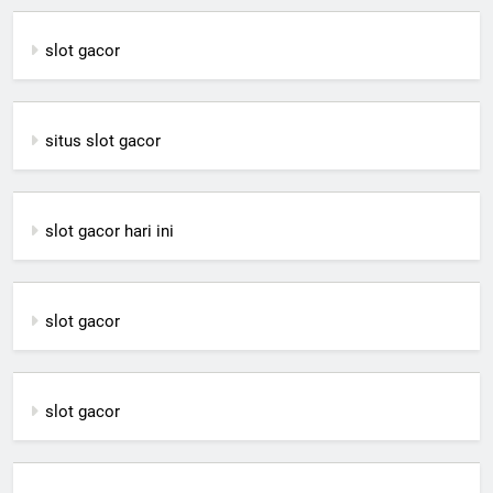
slot gacor
situs slot gacor
slot gacor hari ini
slot gacor
slot gacor