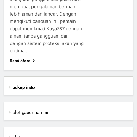
membuat pengalaman bermain
lebih aman dan lancar. Dengan
mengikuti panduan ini, pemain
dapat menikmati Kaya787 dengan
aman, tanpa gangguan, dan
dengan sistem proteksi akun yang
optimal.
Read More
bokep indo
slot gacor hari ini