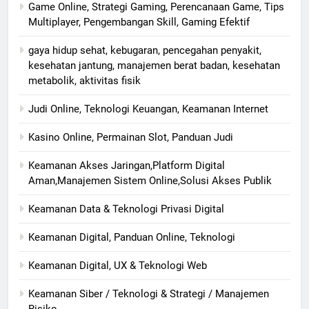
Game Online, Strategi Gaming, Perencanaan Game, Tips
Multiplayer, Pengembangan Skill, Gaming Efektif
gaya hidup sehat, kebugaran, pencegahan penyakit,
kesehatan jantung, manajemen berat badan, kesehatan
metabolik, aktivitas fisik
Judi Online, Teknologi Keuangan, Keamanan Internet
Kasino Online, Permainan Slot, Panduan Judi
Keamanan Akses Jaringan,Platform Digital
Aman,Manajemen Sistem Online,Solusi Akses Publik
Keamanan Data & Teknologi Privasi Digital
Keamanan Digital, Panduan Online, Teknologi
Keamanan Digital, UX & Teknologi Web
Keamanan Siber / Teknologi & Strategi / Manajemen
Risiko