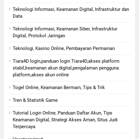
Teknologi Informasi, Keamanan Digital, Infrastruktur dan
Data
Teknologi Informasi, Keamanan Siber, Infrastruktur
Digital, Protokol Jaringan
Teknologi, Kasino Online, Pembayaran Permainan
Tiara4D login,panduan login Tiara4D,akses platform
stabil,keamanan akun digital,pengalaman pengguna
platform,akses akun online
Togel Online, Keamanan Bermain, Tips & Trik
Tren & Statistik Game
Tutorial Login Online, Panduan Daftar Akun, Tips
Keamanan Digital, Strategi Akses Aman, Situs Judi
Terpercaya