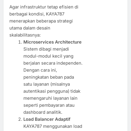
Agar infrastruktur tetap efisien di
berbagai kondisi, KAYA787
menerapkan beberapa strategi
utama dalam desain
skalabilitasnya:
Microservices Architecture
Sistem dibagi menjadi
modul-modul kecil yang
berjalan secara independen.
Dengan cara ini,
peningkatan beban pada
satu layanan (misalnya
autentikasi pengguna) tidak
memengaruhi layanan lain
seperti pembayaran atau
dashboard analitik.
Load Balancer Adaptif
KAYA787 menggunakan load