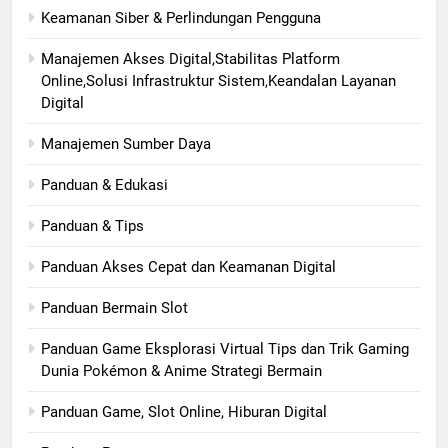
Keamanan Siber & Perlindungan Pengguna
Manajemen Akses Digital,Stabilitas Platform
Online,Solusi Infrastruktur Sistem,Keandalan Layanan
Digital
Manajemen Sumber Daya
Panduan & Edukasi
Panduan & Tips
Panduan Akses Cepat dan Keamanan Digital
Panduan Bermain Slot
Panduan Game Eksplorasi Virtual Tips dan Trik Gaming
Dunia Pokémon & Anime Strategi Bermain
Panduan Game, Slot Online, Hiburan Digital