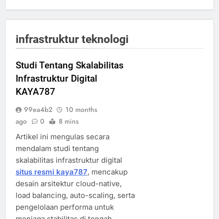
infrastruktur teknologi
Studi Tentang Skalabilitas
Infrastruktur Digital
KAYA787
99ea4b2
10 months
ago
0
8 mins
Artikel ini mengulas secara
mendalam studi tentang
skalabilitas infrastruktur digital
situs resmi kaya787
, mencakup
desain arsitektur cloud-native,
load balancing, auto-scaling, serta
pengelolaan performa untuk
menjaga stabilitas di tengah