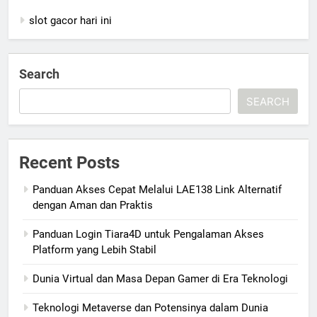
slot gacor hari ini
Search
SEARCH
Recent Posts
Panduan Akses Cepat Melalui LAE138 Link Alternatif
dengan Aman dan Praktis
Panduan Login Tiara4D untuk Pengalaman Akses
Platform yang Lebih Stabil
Dunia Virtual dan Masa Depan Gamer di Era Teknologi
Teknologi Metaverse dan Potensinya dalam Dunia