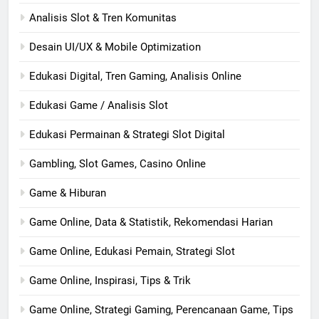
Analisis Slot & Tren Komunitas
Desain UI/UX & Mobile Optimization
Edukasi Digital, Tren Gaming, Analisis Online
Edukasi Game / Analisis Slot
Edukasi Permainan & Strategi Slot Digital
Gambling, Slot Games, Casino Online
Game & Hiburan
Game Online, Data & Statistik, Rekomendasi Harian
Game Online, Edukasi Pemain, Strategi Slot
Game Online, Inspirasi, Tips & Trik
Game Online, Strategi Gaming, Perencanaan Game, Tips