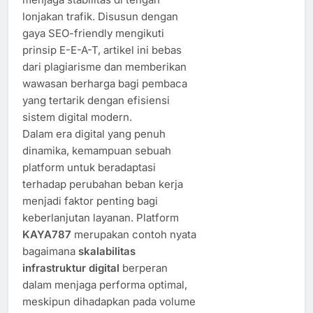
lonjakan trafik. Disusun dengan
gaya SEO-friendly mengikuti
prinsip E-E-A-T, artikel ini bebas
dari plagiarisme dan memberikan
wawasan berharga bagi pembaca
yang tertarik dengan efisiensi
sistem digital modern.
Dalam era digital yang penuh
dinamika, kemampuan sebuah
platform untuk beradaptasi
terhadap perubahan beban kerja
menjadi faktor penting bagi
keberlanjutan layanan. Platform
KAYA787
merupakan contoh nyata
bagaimana
skalabilitas
infrastruktur digital
berperan
dalam menjaga performa optimal,
meskipun dihadapkan pada volume