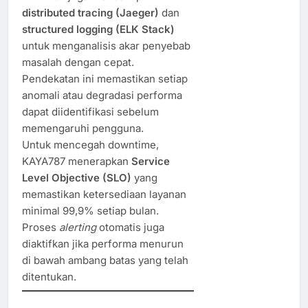
distributed tracing (Jaeger)
dan
structured logging (ELK Stack)
untuk menganalisis akar penyebab
masalah dengan cepat.
Pendekatan ini memastikan setiap
anomali atau degradasi performa
dapat diidentifikasi sebelum
memengaruhi pengguna.
Untuk mencegah downtime,
KAYA787 menerapkan
Service
Level Objective (SLO)
yang
memastikan ketersediaan layanan
minimal 99,9% setiap bulan.
Proses
alerting
otomatis juga
diaktifkan jika performa menurun
di bawah ambang batas yang telah
ditentukan.