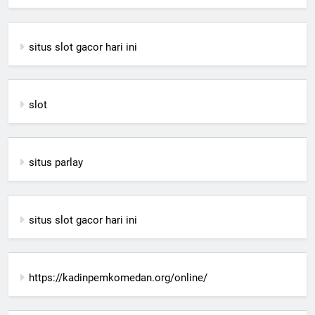
situs slot gacor hari ini
slot
situs parlay
situs slot gacor hari ini
https://kadinpemkomedan.org/online/