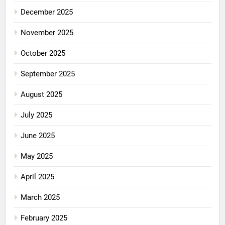
December 2025
November 2025
October 2025
September 2025
August 2025
July 2025
June 2025
May 2025
April 2025
March 2025
February 2025