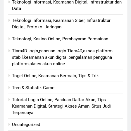
Teknologi Informasi, Keamanan Digital, Infrastruktur dan
Data
Teknologi Informasi, Keamanan Siber, Infrastruktur
Digital, Protokol Jaringan
Teknologi, Kasino Online, Pembayaran Permainan
Tiara4D login,panduan login Tiara4D,akses platform
stabil,keamanan akun digital,pengalaman pengguna
platform,akses akun online
Togel Online, Keamanan Bermain, Tips & Trik
Tren & Statistik Game
Tutorial Login Online, Panduan Daftar Akun, Tips
Keamanan Digital, Strategi Akses Aman, Situs Judi
Terpercaya
Uncategorized