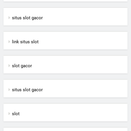
situs slot gacor
link situs slot
slot gacor
situs slot gacor
slot