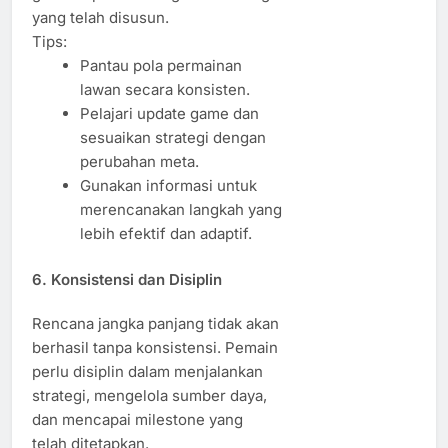
yang telah disusun.
Tips:
Pantau pola permainan
lawan secara konsisten.
Pelajari update game dan
sesuaikan strategi dengan
perubahan meta.
Gunakan informasi untuk
merencanakan langkah yang
lebih efektif dan adaptif.
6. Konsistensi dan Disiplin
Rencana jangka panjang tidak akan
berhasil tanpa konsistensi. Pemain
perlu disiplin dalam menjalankan
strategi, mengelola sumber daya,
dan mencapai milestone yang
telah ditetapkan.