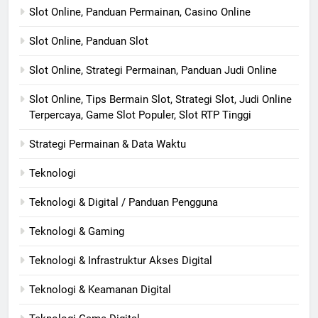
Slot Online, Panduan Permainan, Casino Online
Slot Online, Panduan Slot
Slot Online, Strategi Permainan, Panduan Judi Online
Slot Online, Tips Bermain Slot, Strategi Slot, Judi Online
Terpercaya, Game Slot Populer, Slot RTP Tinggi
Strategi Permainan & Data Waktu
Teknologi
Teknologi & Digital / Panduan Pengguna
Teknologi & Gaming
Teknologi & Infrastruktur Akses Digital
Teknologi & Keamanan Digital