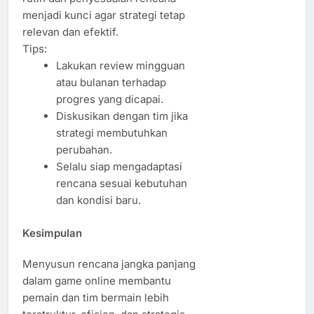
menjadi kunci agar strategi tetap
relevan dan efektif.
Tips:
Lakukan review mingguan
atau bulanan terhadap
progres yang dicapai.
Diskusikan dengan tim jika
strategi membutuhkan
perubahan.
Selalu siap mengadaptasi
rencana sesuai kebutuhan
dan kondisi baru.
Kesimpulan
Menyusun rencana jangka panjang
dalam game online membantu
pemain dan tim bermain lebih