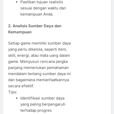
Pastikan tujuan realistis
sesuai dengan waktu dan
kemampuan Anda.
2. Analisis Sumber Daya dan
Kemampuan
Setiap game memiliki sumber daya
yang perlu dikelola, seperti item,
skill, energi, atau mata uang dalam
game. Menyusun rencana jangka
panjang memerlukan pemahaman
mendalam tentang sumber daya ini
dan bagaimana memanfaatkannya
secara efektif.
Tips:
Identifikasi sumber daya
yang paling berpengaruh
terhadap progres