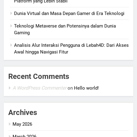
Platform yang Lebih Stabil
Dunia Virtual dan Masa Depan Gamer di Era Teknologi
Teknologi Metaverse dan Potensinya dalam Dunia
Gaming
Analisis Alur Interaksi Pengguna di Lebah4D: Dari Akses
Awal hingga Navigasi Fitur
Recent Comments
A WordPress Commenter
on
Hello world!
Archives
May 2026
March 2026