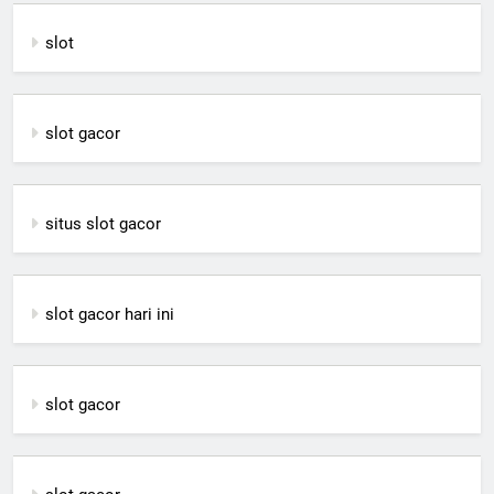
slot
slot gacor
situs slot gacor
slot gacor hari ini
slot gacor