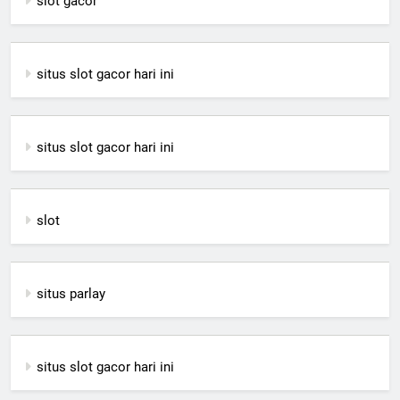
slot gacor
situs slot gacor hari ini
situs slot gacor hari ini
slot
situs parlay
situs slot gacor hari ini