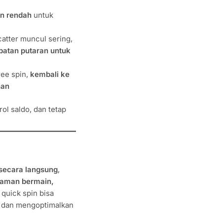
an rendah
untuk
atter muncul sering,
patan putaran untuk
ee spin,
kembali ke
nan
l saldo, dan tetap
secara langsung
,
laman bermain,
 quick spin bisa
e dan mengoptimalkan