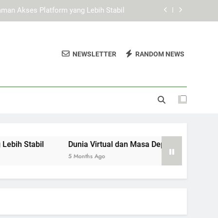
man Akses Platform yang Lebih Stabil
dan Masa Depan Gamer di Era Teknologi
e dan Potensinya dalam Dunia Gaming
NEWSLETTER
RANDOM NEWS
k Alternatif dengan Aman dan Praktis
iatan Lokal Di Area Buckfastleigh.
man Akses Platform yang Lebih Stabil
dan Masa Depan Gamer di Era Teknologi
e dan Potensinya dalam Dunia Gaming
l
Dunia Virtual dan Masa Depan Gamer di Era Teknologi
5 Months Ago