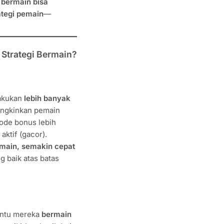
 bermain bisa
ategi pemain
—
Strategi Bermain?
lakukan
lebih banyak
ungkinkan pemain
ode bonus lebih
ktif (gacor).
main, semakin cepat
ng baik atas batas
antu mereka
bermain