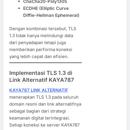
ChaCha20-Poly1305
ECDHE (Elliptic Curve
Diffie-Hellman Ephemeral)
Dengan kombinasi tersebut, TLS
1.3 tidak hanya melindungi data
dari penyadapan tetapi juga
memberikan performa koneksi
yang lebih cepat dan efisien.
Implementasi TLS 1.3 di
Link Alternatif KAYA787
KAYA787 LINK ALTERNATIF
menerapkan TLS 1.3 pada seluruh
domain resmi dan link alternatifnya
sebagai bagian dari strategi
keamanan digital terintegrasi.
Setiap koneksi ke server KAYA787