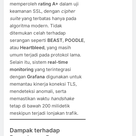
memperoleh
rating A+
dalam uji
keamanan SSL, dengan
cipher
suite
yang terbatas hanya pada
algoritma modern. Tidak
ditemukan celah terhadap
serangan seperti
BEAST
,
POODLE
,
atau
Heartbleed
, yang masih
umum terjadi pada protokol lama.
Selain itu, sistem
real-time
monitoring
yang terintegrasi
dengan
Grafana
digunakan untuk
memantau kinerja koneksi TLS,
mendeteksi anomali, serta
memastikan waktu
handshake
tetap di bawah 200 milidetik
meskipun terjadi lonjakan trafik.
Dampak terhadap