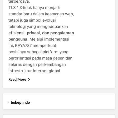
terpercaya.
TLS 1.3 tidak hanya menjadi
standar baru dalam keamanan web,
tetapi juga simbol evolusi
teknologi yang mengedepankan
efisiensi, privasi, dan pengalaman
pengguna
. Melalui implementasi
ini, KAYA787 memperkuat
posisinya sebagai platform yang
berorientasi pada masa depan dan
selaras dengan perkembangan
infrastruktur internet global.
Read More
bokep indo