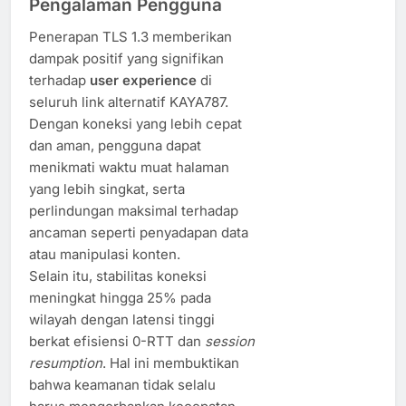
Pengalaman Pengguna
Penerapan TLS 1.3 memberikan
dampak positif yang signifikan
terhadap
user experience
di
seluruh link alternatif KAYA787.
Dengan koneksi yang lebih cepat
dan aman, pengguna dapat
menikmati waktu muat halaman
yang lebih singkat, serta
perlindungan maksimal terhadap
ancaman seperti penyadapan data
atau manipulasi konten.
Selain itu, stabilitas koneksi
meningkat hingga 25% pada
wilayah dengan latensi tinggi
berkat efisiensi 0-RTT dan
session
resumption
. Hal ini membuktikan
bahwa keamanan tidak selalu