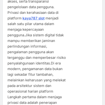
akses, serta transparansi
pengelolaan data pengguna.
Privasi dan kerahasiaan data di
platform
kaya787 slot
menjadi
salah satu pilar utama dalam
menjaga kepercayaan
pengguna.Jika sistem digital tidak
mampu memberikan jaminan
perlindungan informasi,
pengalaman pengguna akan
terganggu dan memperbesar risiko
penyalahgunaan identitas.Di era
modern, pengamanan data bukan
lagi sekadar fitur tambahan,
melainkan keharusan yang melekat
pada arsitektur sistem dan
operasional harian platform
Langkah pertama dalam menjaga
privasi data adalah penerapan