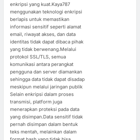
enkripsi yang kuat.Kaya787
menggunakan teknologi enkripsi
berlapis untuk memastikan
informasi sensitif seperti alamat
email, riwayat akses, dan data
identitas tidak dapat dibaca pihak
yang tidak berwenang.Melalui
protokol SSL/TLS, semua
komunikasi antara perangkat
pengguna dan server diamankan
sehingga data tidak dapat disadap
meskipun melalui jaringan publik
Selain enkripsi dalam proses
transmisi, platform juga
menerapkan proteksi pada data
yang disimpan.Data sensitif tidak
pernah disimpan dalam bentuk
teks mentah, melainkan dalam
format hash yang tidak bisa