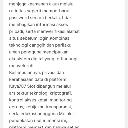
menjaga keamanan akun melalui
rutinitas seperti memperbarui
password secara berkala, tidak
membagikan informasi akses
pribadi, serta memverifikasi alamat
situs sebelum login.Kombinasi
teknologi canggih dan perilaku
aman pengguna menciptakan
ekosistem digital yang terlindungi
menyeluruh
Kesimpulannya, privasi dan
kerahasiaan data di platform
Kaya787 Slot dibangun melalui
arsitektur teknologi kriptografi,
kontrol akses ketat, monitoring
cerdas, kebijakan transparansi,
serta edukasi pengguna.Melalui
pendekatan multidimensi ini,
platform memastikan bahwa setiap