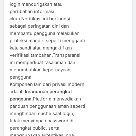
login mencurigakan atau
perubahan informasi
akun.Notifikasi ini berfungsi
sebagai peringatan dini dan
membantu pengguna melakukan
proteksi mandiri seperti mengganti
kata sandi atau mengaktifkan
verifikasi tambahan.Transparansi
ini memperkuat rasa aman dan
menumbuhkan kepercayaan
pengguna
Komponen lain dari privasi modern
adalah
keamanan perangkat
pengguna
.Platform menyediakan
panduan penggunaan aman seperti
menghindari cache saat login,
tidak menyimpan password di
perangkat public, serta
menggunakan autentikasi dua