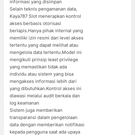
informasi yang disimpan
Selain teknis pengamanan data,
Kaya787 Slot menerapkan kontrol
akses berbasis otorisasi
berlapis.Hanya pihak internal yang
memiliki izin resmi dan level akses
tertentu yang dapat melihat atau
mengelola data tertentu.Model ini
mengikuti prinsip least privilege
yang memastikan tidak ada
individu atau sistem yang bisa
mengakses informasi lebih dari
yang dibutuhkan.Kontrol akses ini
diawasi melalui audit berkala dan
log keamanan
Sistem juga memberikan
transparansi dalam pengelolaan
data dengan memberikan notifikasi
kepada pengguna saat ada upaya