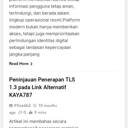
informasi pengguna tetap aman,
terlindungi, dan berada dalam
lingkup operasional resmi.Platform
modern bukan hanya memberikan
akses, tetapi juga memprioritaskan
perlindungan identitas digital
sebagai landasan kepercayaan
jangka panjang
Read More
Peninjauan Penerapan TLS
1.3 pada Link Alternatif
KAYA787
99ea4b2
10 months
ago
0
9 mins
Artikel ini membahas secara