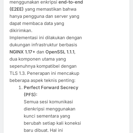
menggunakan enkripsi
end-to-end
(E2EE)
yang memastikan bahwa
hanya pengguna dan server yang
dapat membaca data yang
dikirimkan.
Implementasi ini dilakukan dengan
dukungan infrastruktur berbasis
NGINX 1.17+
dan
OpenSSL 1.1.1
,
dua komponen utama yang
sepenuhnya kompatibel dengan
TLS 1.3. Penerapan ini mencakup
beberapa aspek teknis penting:
Perfect Forward Secrecy
(PFS):
Semua sesi komunikasi
dienkripsi menggunakan
kunci sementara yang
berubah setiap kali koneksi
baru dibuat. Hal ini