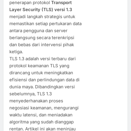
penerapan protokol
Transport
Layer Security (TLS) versi 1.3
menjadi langkah strategis untuk
memastikan setiap pertukaran data
antara pengguna dan server
berlangsung secara terenkripsi
dan bebas dari intervensi pihak
ketiga.
TLS 1.3 adalah versi terbaru dari
protokol keamanan TLS yang
dirancang untuk meningkatkan
efisiensi dan perlindungan data di
dunia maya. Dibandingkan versi
sebelumnya, TLS 1.3
menyederhanakan proses
negosiasi keamanan, mengurangi
waktu latensi, dan meniadakan
algoritma yang sudah dianggap
rentan. Artikel ini akan meninjau