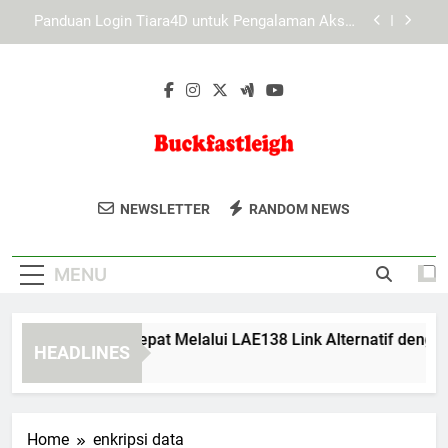
Skip
Dunia Virtual dan Masa Depan Gamer di Era
to
Teknologi
content
Teknologi Metaverse dan Potensinya dalam Dunia
Gaming
Panduan Akses Cepat Melalui LAE138 Link
Alternatif dengan Aman dan Praktis
Panduan Login Tiara4D untuk Pengalaman Akses
Platform yang Lebih Stabil
Buckfastleigh
Buckfastleigh Menyediakan Informasi
Dunia Virtual dan Masa Depan Gamer di Era
NEWSLETTER
RANDOM NEWS
Teknologi
Lengkap Tentang Komunitas Dan
Teknologi Metaverse dan Potensinya dalam Dunia
Kegiatan Lokal Di Area Buckfastleigh.
Gaming
MENU
nduan Akses Cepat Melalui LAE138 Link Alternatif dengan Am
HEADLINES
Months Ago
Home
enkripsi data