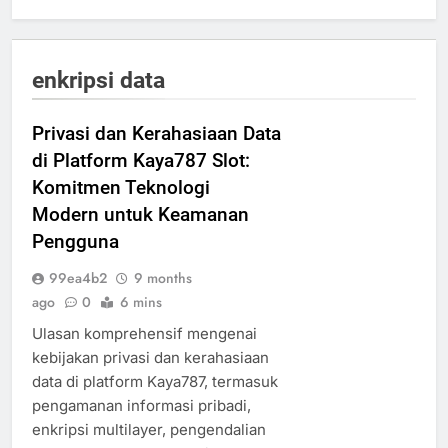
enkripsi data
Privasi dan Kerahasiaan Data
di Platform Kaya787 Slot:
Komitmen Teknologi
Modern untuk Keamanan
Pengguna
99ea4b2
9 months
ago
0
6 mins
Ulasan komprehensif mengenai
kebijakan privasi dan kerahasiaan
data di platform Kaya787, termasuk
pengamanan informasi pribadi,
enkripsi multilayer, pengendalian