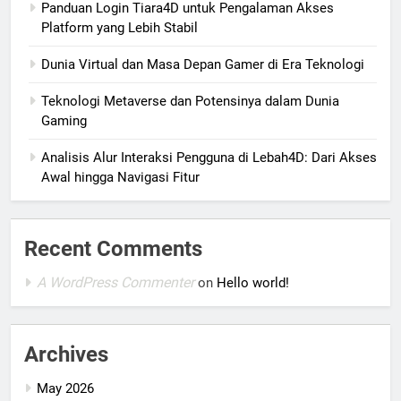
Panduan Login Tiara4D untuk Pengalaman Akses
Platform yang Lebih Stabil
Dunia Virtual dan Masa Depan Gamer di Era Teknologi
Teknologi Metaverse dan Potensinya dalam Dunia
Gaming
Analisis Alur Interaksi Pengguna di Lebah4D: Dari Akses
Awal hingga Navigasi Fitur
Recent Comments
A WordPress Commenter
on
Hello world!
Archives
May 2026