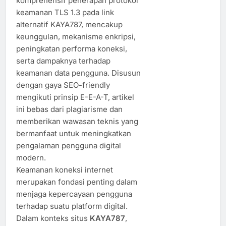
komprehensif penerapan protokol
keamanan TLS 1.3 pada link
alternatif KAYA787, mencakup
keunggulan, mekanisme enkripsi,
peningkatan performa koneksi,
serta dampaknya terhadap
keamanan data pengguna. Disusun
dengan gaya SEO-friendly
mengikuti prinsip E-E-A-T, artikel
ini bebas dari plagiarisme dan
memberikan wawasan teknis yang
bermanfaat untuk meningkatkan
pengalaman pengguna digital
modern.
Keamanan koneksi internet
merupakan fondasi penting dalam
menjaga kepercayaan pengguna
terhadap suatu platform digital.
Dalam konteks situs
KAYA787
,