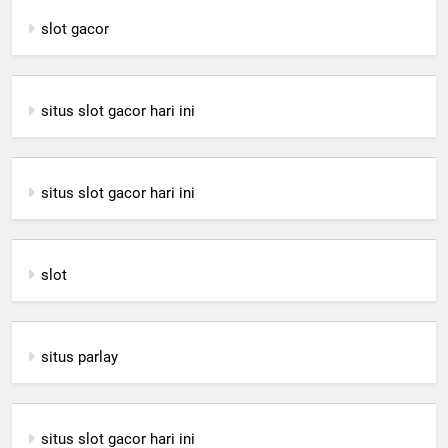
slot gacor
situs slot gacor hari ini
situs slot gacor hari ini
slot
situs parlay
situs slot gacor hari ini