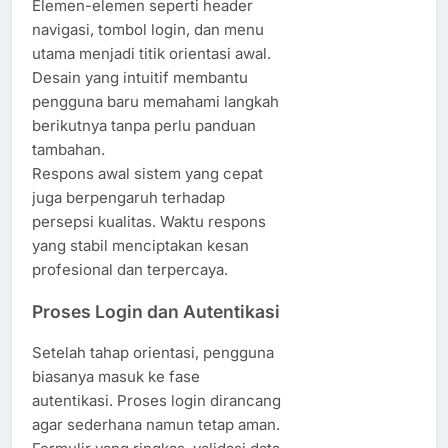
Elemen-elemen seperti header
navigasi, tombol login, dan menu
utama menjadi titik orientasi awal.
Desain yang intuitif membantu
pengguna baru memahami langkah
berikutnya tanpa perlu panduan
tambahan.
Respons awal sistem yang cepat
juga berpengaruh terhadap
persepsi kualitas. Waktu respons
yang stabil menciptakan kesan
profesional dan terpercaya.
Proses Login dan Autentikasi
Setelah tahap orientasi, pengguna
biasanya masuk ke fase
autentikasi. Proses login dirancang
agar sederhana namun tetap aman.