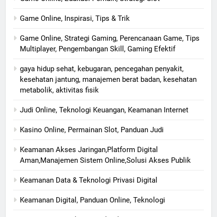
Game Online, Inspirasi, Tips & Trik
Game Online, Strategi Gaming, Perencanaan Game, Tips
Multiplayer, Pengembangan Skill, Gaming Efektif
gaya hidup sehat, kebugaran, pencegahan penyakit,
kesehatan jantung, manajemen berat badan, kesehatan
metabolik, aktivitas fisik
Judi Online, Teknologi Keuangan, Keamanan Internet
Kasino Online, Permainan Slot, Panduan Judi
Keamanan Akses Jaringan,Platform Digital
Aman,Manajemen Sistem Online,Solusi Akses Publik
Keamanan Data & Teknologi Privasi Digital
Keamanan Digital, Panduan Online, Teknologi