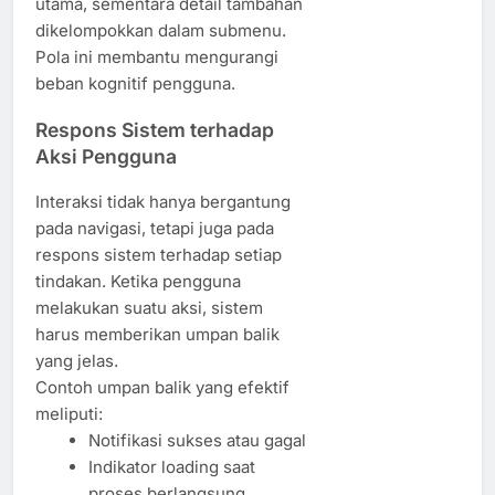
utama, sementara detail tambahan
dikelompokkan dalam submenu.
Pola ini membantu mengurangi
beban kognitif pengguna.
Respons Sistem terhadap
Aksi Pengguna
Interaksi tidak hanya bergantung
pada navigasi, tetapi juga pada
respons sistem terhadap setiap
tindakan. Ketika pengguna
melakukan suatu aksi, sistem
harus memberikan umpan balik
yang jelas.
Contoh umpan balik yang efektif
meliputi:
Notifikasi sukses atau gagal
Indikator loading saat
proses berlangsung