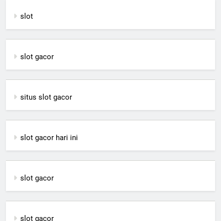
slot
slot gacor
situs slot gacor
slot gacor hari ini
slot gacor
slot gacor