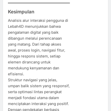
Kesimpulan
Analisis alur interaksi pengguna di
Lebah4D menunjukkan bahwa
pengalaman digital yang baik
dibangun melalui perencanaan
yang matang. Dari tahap akses
awal, proses login, navigasi fitur,
hingga respons sistem, setiap
elemen dirancang untuk
mendukung kenyamanan dan
efisiensi.
Struktur navigasi yang jelas,
umpan balik sistem yang responsif,
serta optimasi lintas perangkat
menjadi fondasi utama dalam
menciptakan interaksi yang positif.
Dengan pendekatan berbasis