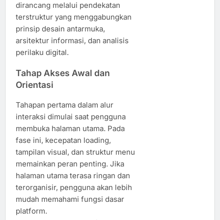
dirancang melalui pendekatan
terstruktur yang menggabungkan
prinsip desain antarmuka,
arsitektur informasi, dan analisis
perilaku digital.
Tahap Akses Awal dan
Orientasi
Tahapan pertama dalam alur
interaksi dimulai saat pengguna
membuka halaman utama. Pada
fase ini, kecepatan loading,
tampilan visual, dan struktur menu
memainkan peran penting. Jika
halaman utama terasa ringan dan
terorganisir, pengguna akan lebih
mudah memahami fungsi dasar
platform.