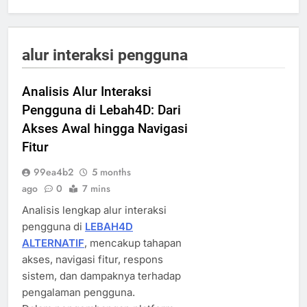
alur interaksi pengguna
Analisis Alur Interaksi
Pengguna di Lebah4D: Dari
Akses Awal hingga Navigasi
Fitur
99ea4b2
5 months
ago
0
7 mins
Analisis lengkap alur interaksi
pengguna di
LEBAH4D
ALTERNATIF
, mencakup tahapan
akses, navigasi fitur, respons
sistem, dan dampaknya terhadap
pengalaman pengguna.