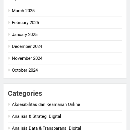
March 2025
February 2025
January 2025
December 2024
November 2024
October 2024
Categories
Aksesibilitas dan Keamanan Online
Analisis & Strategi Digital
Analisis Data & Transparansi Digital