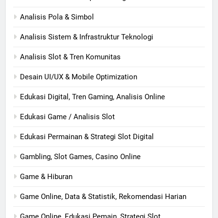
Analisis Pola & Simbol
Analisis Sistem & Infrastruktur Teknologi
Analisis Slot & Tren Komunitas
Desain UI/UX & Mobile Optimization
Edukasi Digital, Tren Gaming, Analisis Online
Edukasi Game / Analisis Slot
Edukasi Permainan & Strategi Slot Digital
Gambling, Slot Games, Casino Online
Game & Hiburan
Game Online, Data & Statistik, Rekomendasi Harian
Game Online, Edukasi Pemain, Strategi Slot