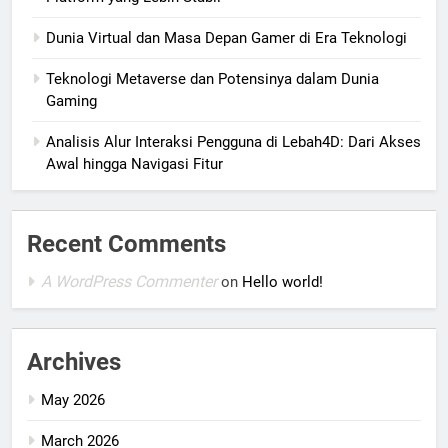
Dunia Virtual dan Masa Depan Gamer di Era Teknologi
Teknologi Metaverse dan Potensinya dalam Dunia
Gaming
Analisis Alur Interaksi Pengguna di Lebah4D: Dari Akses
Awal hingga Navigasi Fitur
Recent Comments
A WordPress Commenter
on
Hello world!
Archives
May 2026
March 2026