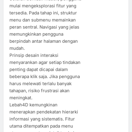
mulai mengeksplorasi fitur yang
tersedia. Pada tahap ini, struktur
menu dan submenu memainkan
peran sentral. Navigasi yang jelas
memungkinkan pengguna
berpindah antar halaman dengan
mudah.
Prinsip desain interaksi
menyarankan agar setiap tindakan
penting dapat dicapai dalam
beberapa klik saja. Jika pengguna
harus melewati terlalu banyak
tahapan, risiko frustrasi akan
meningkat.
Lebah4D kemungkinan
menerapkan pendekatan hierarki
informasi yang sistematis. Fitur
utama ditempatkan pada menu