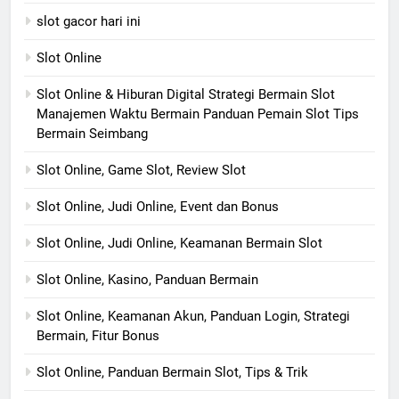
slot gacor hari ini
Slot Online
Slot Online & Hiburan Digital Strategi Bermain Slot
Manajemen Waktu Bermain Panduan Pemain Slot Tips
Bermain Seimbang
Slot Online, Game Slot, Review Slot
Slot Online, Judi Online, Event dan Bonus
Slot Online, Judi Online, Keamanan Bermain Slot
Slot Online, Kasino, Panduan Bermain
Slot Online, Keamanan Akun, Panduan Login, Strategi
Bermain, Fitur Bonus
Slot Online, Panduan Bermain Slot, Tips & Trik