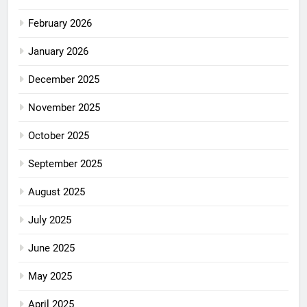
February 2026
January 2026
December 2025
November 2025
October 2025
September 2025
August 2025
July 2025
June 2025
May 2025
April 2025