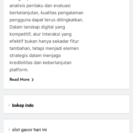
analisis perilaku dan evaluasi
berkelanjutan, kualitas pengalaman
pengguna dapat terus ditingkatkan.
Dalam lanskap digital yang
kompetitif, alur interaksi yang
efektif bukan hanya sekadar fitur
tambahan, tetapi menjadi elemen
strategis dalam menjaga
kredibilitas dan keberlanjutan
platform.
Read More
bokep indo
slot gacor hari ini