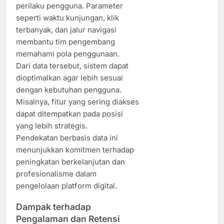
perilaku pengguna. Parameter
seperti waktu kunjungan, klik
terbanyak, dan jalur navigasi
membantu tim pengembang
memahami pola penggunaan.
Dari data tersebut, sistem dapat
dioptimalkan agar lebih sesuai
dengan kebutuhan pengguna.
Misalnya, fitur yang sering diakses
dapat ditempatkan pada posisi
yang lebih strategis.
Pendekatan berbasis data ini
menunjukkan komitmen terhadap
peningkatan berkelanjutan dan
profesionalisme dalam
pengelolaan platform digital.
Dampak terhadap
Pengalaman dan Retensi