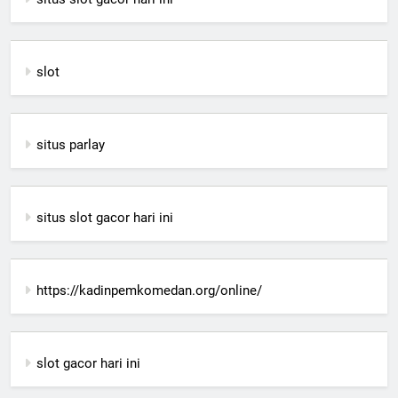
slot
situs parlay
situs slot gacor hari ini
https://kadinpemkomedan.org/online/
slot gacor hari ini