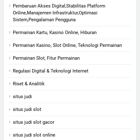
Pembaruan Akses Digital,Stabilitas Platform
Online,Manajemen Infrastruktur,Optimasi
Sistem,Pengalaman Pengguna
Permainan Kartu, Kasino Online, Hiburan
Permainan Kasino, Slot Online, Teknologi Permainan
Permainan Slot, Fitur Permainan
Regulasi Digital & Teknologi Internet
Riset & Analitik
situs judi
situs judi slot
situs judi slot gacor
situs judi slot online