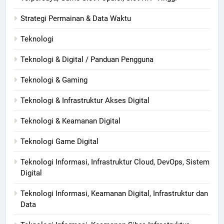
Strategi Permainan & Data Waktu
Teknologi
Teknologi & Digital / Panduan Pengguna
Teknologi & Gaming
Teknologi & Infrastruktur Akses Digital
Teknologi & Keamanan Digital
Teknologi Game Digital
Teknologi Informasi, Infrastruktur Cloud, DevOps, Sistem
Digital
Teknologi Informasi, Keamanan Digital, Infrastruktur dan
Data