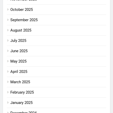
October 2025
September 2025
August 2025
July 2025
June 2025
May 2025
April 2025
March 2025
February 2025
January 2025
December 2024