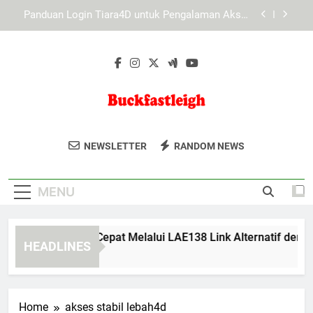
Platform yang Lebih Stabil
Skip
Dunia Virtual dan Masa Depan Gamer di Era
to
Teknologi
content
Teknologi Metaverse dan Potensinya dalam Dunia
Gaming
Panduan Akses Cepat Melalui LAE138 Link
Alternatif dengan Aman dan Praktis
Panduan Login Tiara4D untuk Pengalaman Akses
Platform yang Lebih Stabil
Buckfastleigh
Buckfastleigh Menyediakan Informasi
Dunia Virtual dan Masa Depan Gamer di Era
NEWSLETTER
RANDOM NEWS
Teknologi
Lengkap Tentang Komunitas Dan
Kegiatan Lokal Di Area Buckfastleigh.
Teknologi Metaverse dan Potensinya dalam Dunia
Gaming
MENU
Panduan Akses Cepat Melalui LAE138 Link Alternatif dengan 
HEADLINES
3 Months Ago
Home
akses stabil lebah4d