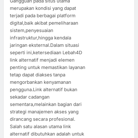
Gangguan pada situs utama
merupakan kondisi yang dapat
terjadi pada berbagai platform
digital,baik akibat pemeliharaan
sistem,penyesuaian
infrastruktur,hingga kendala
jaringan eksternal.Dalam situasi
seperti ini,ketersediaan Lebah4D
link alternatif menjadi elemen
penting untuk memastikan layanan
tetap dapat diakses tanpa
mengorbankan kenyamanan
pengguna.Link alternatif bukan
sekadar cadangan
sementara,melainkan bagian dari
strategi manajemen akses yang
dirancang secara profesional.
Salah satu alasan utama link
alternatif dibutuhkan adalah untuk