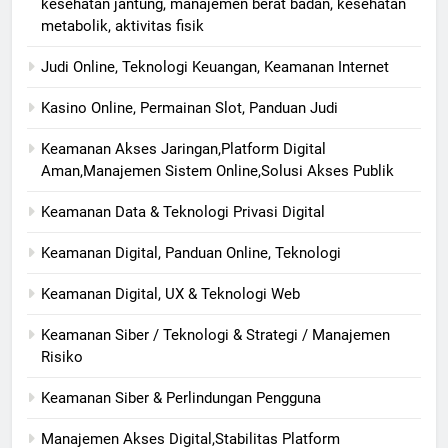
kesehatan jantung, manajemen berat badan, kesehatan
metabolik, aktivitas fisik
Judi Online, Teknologi Keuangan, Keamanan Internet
Kasino Online, Permainan Slot, Panduan Judi
Keamanan Akses Jaringan,Platform Digital
Aman,Manajemen Sistem Online,Solusi Akses Publik
Keamanan Data & Teknologi Privasi Digital
Keamanan Digital, Panduan Online, Teknologi
Keamanan Digital, UX & Teknologi Web
Keamanan Siber / Teknologi & Strategi / Manajemen
Risiko
Keamanan Siber & Perlindungan Pengguna
Manajemen Akses Digital,Stabilitas Platform