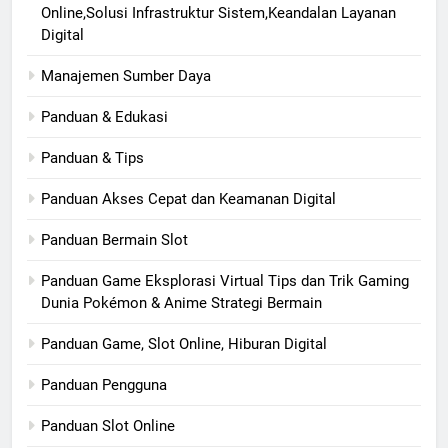
Online,Solusi Infrastruktur Sistem,Keandalan Layanan
Digital
Manajemen Sumber Daya
Panduan & Edukasi
Panduan & Tips
Panduan Akses Cepat dan Keamanan Digital
Panduan Bermain Slot
Panduan Game Eksplorasi Virtual Tips dan Trik Gaming
Dunia Pokémon & Anime Strategi Bermain
Panduan Game, Slot Online, Hiburan Digital
Panduan Pengguna
Panduan Slot Online