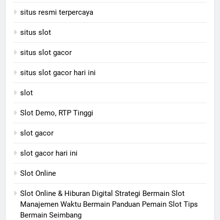
situs resmi terpercaya
situs slot
situs slot gacor
situs slot gacor hari ini
slot
Slot Demo, RTP Tinggi
slot gacor
slot gacor hari ini
Slot Online
Slot Online & Hiburan Digital Strategi Bermain Slot
Manajemen Waktu Bermain Panduan Pemain Slot Tips
Bermain Seimbang