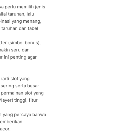
a perlu memilih jenis
ai taruhan, lalu
binasi yang menang,
 taruhan dan tabel
tter (simbol bonus),
makin seru dan
 ini penting agar
rarti slot yang
sering serta besar
a permainan slot yang
yer) tinggi, fitur
.
n yang percaya bahwa
 memberikan
acor.