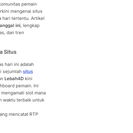
 komunitas pemain
rkini mengenai situs
ari tertentu. Artikel
anggal ini
, lengkap
as, dan tren
a Situs
 hari ini adalah
i sejumlah
situs
an
Lebah4D
kini
hboard pemain. Ini
a mengamati slot mana
n waktu terbaik untuk
 yang mencatat RTP