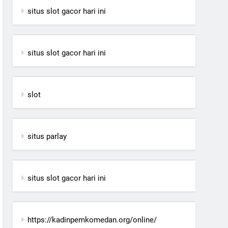
situs slot gacor hari ini
situs slot gacor hari ini
slot
situs parlay
situs slot gacor hari ini
https://kadinpemkomedan.org/online/