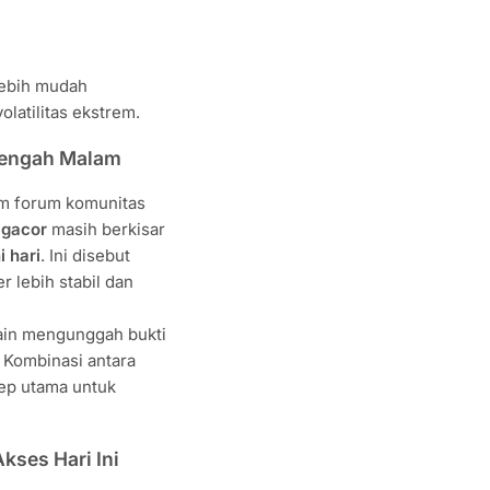
lebih mudah
latilitas ekstrem.
Tengah Malam
am forum komunitas
 gacor
masih berkisar
 hari
. Ini disebut
r lebih stabil dan
ain mengunggah bukti
 Kombinasi antara
sep utama untuk
kses Hari Ini