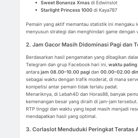
Sweet Bonanza Xmas
di Edwinslot
Starlight Princess 1000
di Kaya787
Pemain yang aktif memantau statistik ini mengaku 
menyusun strategi dan menghindari game dengan vo
2.
Jam Gacor Masih Didominasi Pagi dan 
Berdasarkan hasil pengamatan yang dibagikan dal
Telegram dan grup Facebook hari ini,
waktu paling
antara
jam 08.00–10.00 pagi
dan
00.00–02.00 dini
sebagai waktu dengan trafik moderat, di mana serve
kompetisi antar pemain tidak terlalu padat.
Menariknya, di Lebah4D dan Horas88, banyak pem
kemenangan besar yang diraih di jam-jam tersebut.
RTP tinggi dan waktu yang tepat masih menjadi re
mendapatkan hasil yang optimal.
3.
Corlaslot Menduduki Peringkat Teratas A