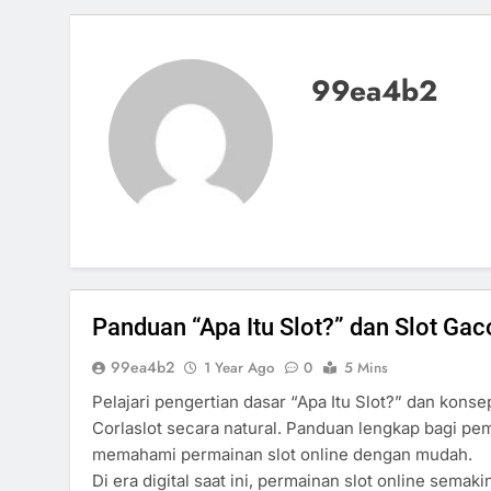
99ea4b2
Panduan “Apa Itu Slot?” dan Slot Gac
99ea4b2
1 Year Ago
0
5 Mins
Pelajari pengertian dasar “Apa Itu Slot?” dan kons
Corlaslot secara natural. Panduan lengkap bagi pe
memahami permainan slot online dengan mudah.
Di era digital saat ini, permainan slot online semak