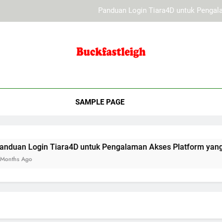
Panduan Login Tiara4D untuk Pengala
Dunia Virtual 
Teknologi Metavers
kfastleigh
Panduan Akses Cepat Melalui LAE138 Lin
eigh Menyediakan Informasi Lengkap Tentang Komunitas Dan Keg
Panduan Login Tiara4D untuk Pengala
SAMPLE PAGE
Dunia Virtual 
Teknologi Metavers
n Tiara4D untuk Pengalaman Akses Platform yang Lebih Stabi