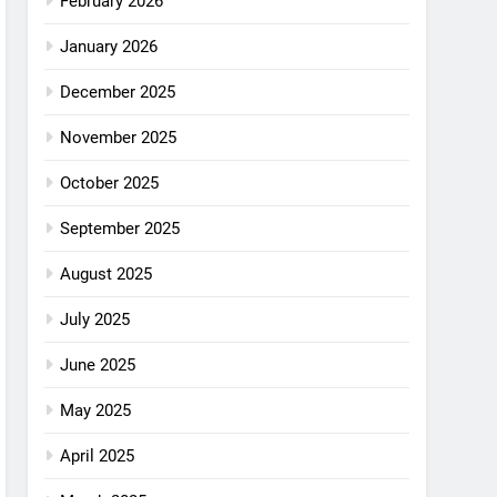
February 2026
January 2026
December 2025
November 2025
October 2025
September 2025
August 2025
July 2025
June 2025
May 2025
April 2025