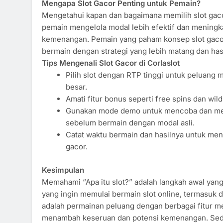
Mengapa Slot Gacor Penting untuk Pemain?
Mengetahui kapan dan bagaimana memilih slot ga
pemain mengelola modal lebih efektif dan meningk
kemenangan. Pemain yang paham konsep slot gaco
bermain dengan strategi yang lebih matang dan hasi
Tips Mengenali Slot Gacor di Corlaslot
Pilih slot dengan RTP tinggi untuk peluang 
besar.
Amati fitur bonus seperti free spins dan wil
Gunakan mode demo untuk mencoba dan men
sebelum bermain dengan modal asli.
Catat waktu bermain dan hasilnya untuk men
gacor.
Kesimpulan
Memahami “Apa itu slot?” adalah langkah awal yan
yang ingin memulai bermain slot online, termasuk di
adalah permainan peluang dengan berbagai fitur m
menambah keseruan dan potensi kemenangan. Sed