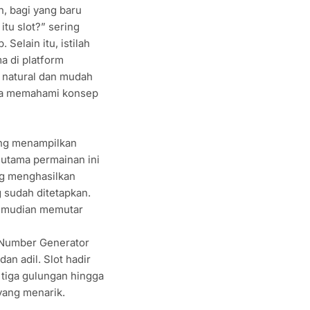
n, bagi yang baru
itu slot?” sering
Selain itu, istilah
a di platform
a natural dan mudah
ana memahami konsep
ang menampilkan
 utama permainan ini
ng menghasilkan
sudah ditetapkan.
kemudian memutar
 Number Generator
an adil. Slot hadir
n tiga gulungan hingga
yang menarik.