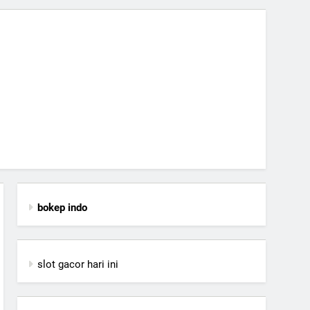
bokep indo
slot gacor hari ini