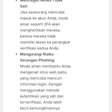
Mencegah Akses Tidak
Sah:
Jika seseorang mencoba
masuk ke akun Anda, mode
aman seperti 2FA akan
menghentikan mereka,
karena mereka tidak
memiliki akses ke perangkat
verifikasi kedua Anda.
Mengurangi Risiko
Serangan Phishing:
Mode aman membantu Anda
mengenali situs web palsu
yang mencoba mencuri
informasi login. Dengan
menggunakan metode
autentikasi yang sah dan
terverifikasi, Anda lebih
kecil kemungkinannya