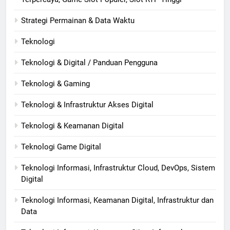
Strategi Permainan & Data Waktu
Teknologi
Teknologi & Digital / Panduan Pengguna
Teknologi & Gaming
Teknologi & Infrastruktur Akses Digital
Teknologi & Keamanan Digital
Teknologi Game Digital
Teknologi Informasi, Infrastruktur Cloud, DevOps, Sistem
Digital
Teknologi Informasi, Keamanan Digital, Infrastruktur dan
Data