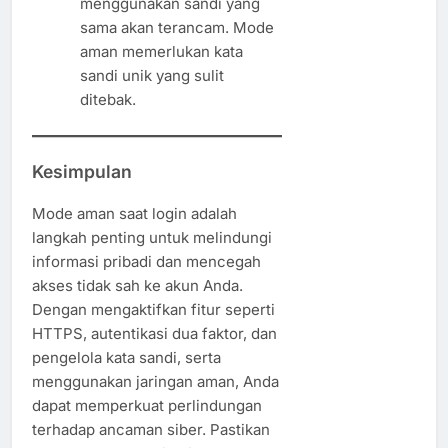
menggunakan sandi yang
sama akan terancam. Mode
aman memerlukan kata
sandi unik yang sulit
ditebak.
Kesimpulan
Mode aman saat login adalah
langkah penting untuk melindungi
informasi pribadi dan mencegah
akses tidak sah ke akun Anda.
Dengan mengaktifkan fitur seperti
HTTPS, autentikasi dua faktor, dan
pengelola kata sandi, serta
menggunakan jaringan aman, Anda
dapat memperkuat perlindungan
terhadap ancaman siber. Pastikan