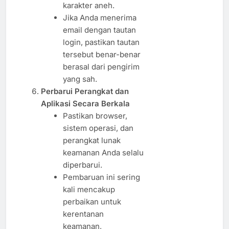
karakter aneh.
Jika Anda menerima
email dengan tautan
login, pastikan tautan
tersebut benar-benar
berasal dari pengirim
yang sah.
Perbarui Perangkat dan
Aplikasi Secara Berkala
Pastikan browser,
sistem operasi, dan
perangkat lunak
keamanan Anda selalu
diperbarui.
Pembaruan ini sering
kali mencakup
perbaikan untuk
kerentanan
keamanan,